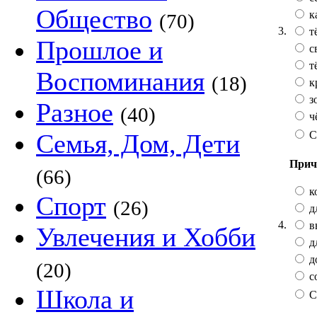
Общество
к
(70)
3.
т
Прошлое и
с
т
Воспоминания
(18)
к
з
Разное
(40)
ч
С
Семья, Дом, Дети
Прич
(66)
к
Спорт
(26)
д
4.
в
Увлечения и Хобби
д
д
(20)
с
Школа и
С