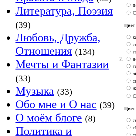
п
Литература, Поэзия
С
(39)
Цвет 
Любовь, Дружба,
к
с
Отношения
(134)
т
2.
н
Мечты и Фантазии
т
ч
(33)
с
Музыка
ж
(33)
С
Обо мне и О нас
(39)
Цвет
О моём блоге
(8)
с
Политика и
т
с