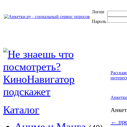
Логин
Пароль
Расскаж
интерес
Анкетк
Каталог
Анке
←
пре
Аниме и Манга