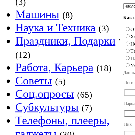
(3)
Машины
(8)
Как 
Наука и Техника
(3)
О
Х
Праздники, Подарки
•
Н
Та
(12)
П
Работа, Карьера
У
(18)
Данны
Советы
(5)
Логи
Соц.опросы
(65)
Субкультуры
Парол
(7)
Телефоны, плееры,
Ник
гаджеты
(30)