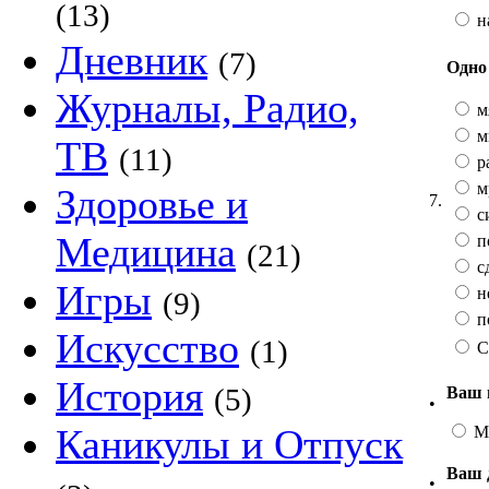
(13)
н
Дневник
(7)
Одно 
Журналы, Радио,
м
м
ТВ
(11)
р
м
Здоровье и
7.
с
Медицина
п
(21)
с
Игры
н
(9)
п
Искусство
(1)
С
История
(5)
Ваш 
•
Каникулы и Отпуск
М
Ваш 
•