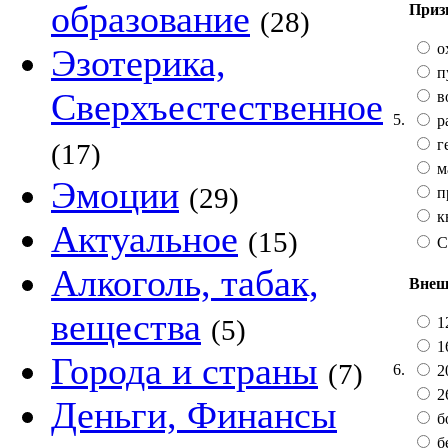
образование
Приз
(28)
о
Эзотерика,
п
Сверхъестественное
в
5.
р
г
(17)
м
Эмоции
(29)
п
к
Актуальное
(15)
С
Алкоголь, табак,
Внеш
вещества
12
(5)
16
Города и страны
(7)
6.
20
2
Деньги, Финансы
б
бе