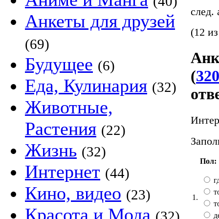
(40)
след.
Анкеты для друзей
(12 из
(69)
Анк
Будущее
(6)
(
320
Еда, Кулинария
(32)
отв
Животные,
Интер
Растения
(22)
Запол
Жизнь
(32)
Пол:
Интернет
(44)
гд
Кино, видео
(23)
т
1.
т
Красота и Мода
(32)
д