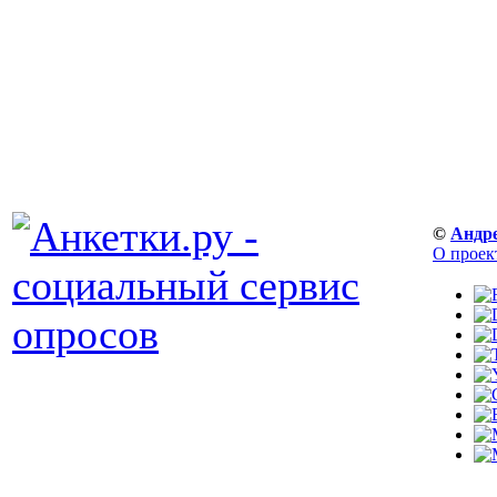
©
Андр
О проек