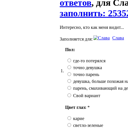
ответов
, для Сл
заполнить: 2535
Интересно, кто как меня видит...
Слава
Заполняется для:
Пол:
где-то потерялся
точно девушка
1.
точно парень
девушка, больше похожая н
парень, смахивающий на д
Свой вариант
Цвет глаз:
*
карие
светло-зеленые