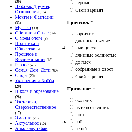
(39)
чёрные
Любовь, Дружба,
Свой вариант
Отношения
(134)
Мечты и Фантазии
Прическа:
*
(33)
Музыка
(33)
Обо мне и О нас
короткие
(39)
О моём блоге
(8)
длинные прямые
Политика и
4.
вьющиеся
Общество
(70)
Прошлое и
длинные волнистые
Воспоминания
(18)
до плеч
Разное
(40)
собранные в хвост
Семья, Дом, Дети
(66)
Спорт
(26)
Свой вариант
Увлечения и Хобби
(20)
Призвание:
*
Школа и образование
(28)
охотник
Эзотерика,
Сверхъестественное
путешественник
(17)
воин
Эмоции
(29)
5.
раб
Актуальное
(15)
Алкоголь, табак,
герой