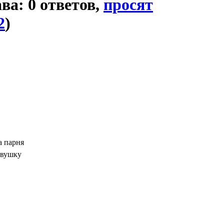
ава: 0 ответов,
просят
2
)
а парня
евушку