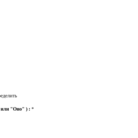
ределить
 или "Оно" ) :
*