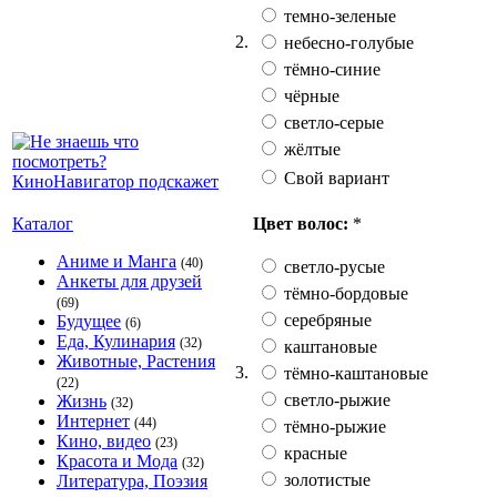
темно-зеленые
2.
небесно-голубые
тёмно-синие
чёрные
светло-серые
жёлтые
Свой вариант
Цвет волос:
*
Каталог
Аниме и Манга
(40)
светло-русые
Анкеты для друзей
тёмно-бордовые
(69)
серебряные
Будущее
(6)
Еда, Кулинария
(32)
каштановые
Животные, Растения
3.
тёмно-каштановые
(22)
светло-рыжие
Жизнь
(32)
Интернет
(44)
тёмно-рыжие
Кино, видео
(23)
красные
Красота и Мода
(32)
золотистые
Литература, Поэзия