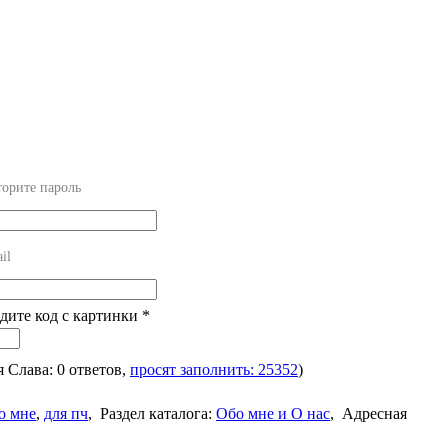
орите пароль
il
едите код с картинки
*
ля Слава: 0 ответов,
просят заполнить: 25352
)
о мне
,
для пч
,
Раздел каталога:
Обо мне и О нас
,
Адресная