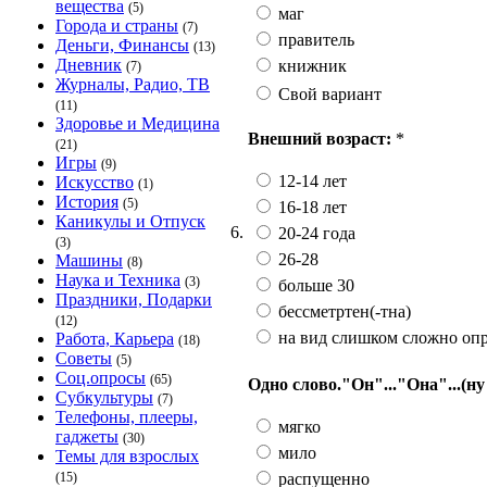
вещества
(5)
маг
Города и страны
(7)
правитель
Деньги, Финансы
(13)
Дневник
книжник
(7)
Журналы, Радио, ТВ
Свой вариант
(11)
Здоровье и Медицина
Внешний возраст:
*
(21)
Игры
(9)
12-14 лет
Искусство
(1)
История
(5)
16-18 лет
Каникулы и Отпуск
6.
20-24 года
(3)
26-28
Машины
(8)
Наука и Техника
(3)
больше 30
Праздники, Подарки
бессметртен(-тна)
(12)
на вид слишком сложно оп
Работа, Карьера
(18)
Советы
(5)
Соц.опросы
(65)
Одно слово."Он"..."Она"...(ну
Субкультуры
(7)
Телефоны, плееры,
мягко
гаджеты
(30)
мило
Темы для взрослых
распущенно
(15)