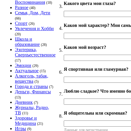
Воспоминания
(18)
Какого цвета мои глаза?
3.
Разное
(40)
Семья, Дом, Дети
(66)
Спорт
(26)
Каков мой характер? Мои самы
4.
Увлечения и Хобби
(20)
Школа и
образование
(28)
Каков мой возраст?
Эзотерика,
5.
Сверхъестественное
(17)
Эмоции
(29)
Я спортивная или гламурная?
Актуальное
(15)
6.
Алкоголь, табак,
вещества
(5)
Города и страны
(7)
Люблю сладкое? Что именно бо
Деньги, Финансы
7.
(13)
Дневник
(7)
Журналы, Радио,
ТВ
Я общительна или скромная?
(11)
8.
Здоровье и
Медицина
(21)
Игры
(9)
Данные для регистрации