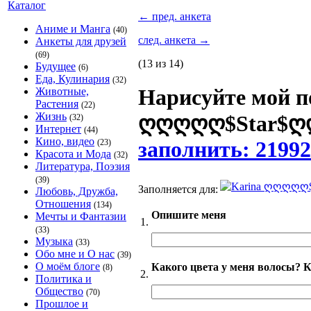
Каталог
←
пред. анкета
Аниме и Манга
(40)
след. анкета
→
Анкеты для друзей
(69)
(13 из 14)
Будущее
(6)
Еда, Кулинария
(32)
Нарисуйте мой 
Животные,
Растения
(22)
Жизнь
ღღღღღ$Star$ღღ
(32)
Интернет
(44)
Кино, видео
заполнить: 21992
(23)
Красота и Мода
(32)
Литература, Поэзия
(39)
Заполняется для:
Любовь, Дружба,
Отношения
(134)
Опишите меня
Мечты и Фантазии
1.
(33)
Музыка
(33)
Обо мне и О нас
(39)
О моём блоге
Какого цвета у меня волосы? 
(8)
2.
Политика и
Общество
(70)
Прошлое и