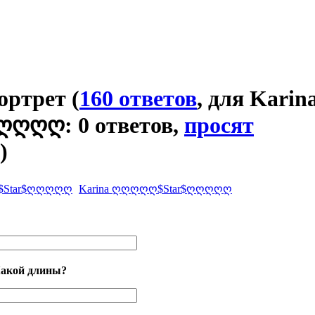
портрет
(
160 ответов
, для Karin
ღღღ: 0 ответов,
просят
)
Karina ღღღღღ$Star$ღღღღღ
Какой длины?