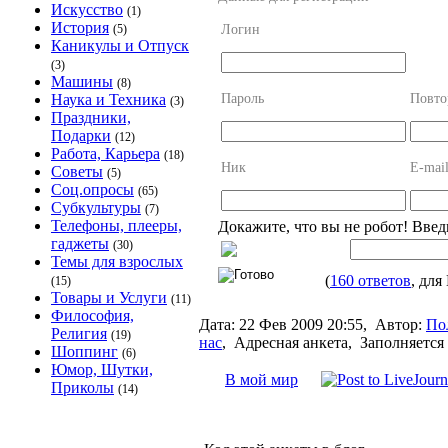
Искусство
(1)
История
Логин
(5)
Каникулы и Отпуск
(3)
Машины
(8)
Пароль
Повто
Наука и Техника
(3)
Праздники,
Подарки
(12)
Работа, Карьера
(18)
Ник
E-mai
Советы
(5)
Соц.опросы
(65)
Субкультуры
(7)
Телефоны, плееры,
Докажите, что вы не робот! Введ
гаджеты
(30)
Темы для взрослых
(
160 ответов
, дл
(15)
Товары и Услуги
(11)
Философия,
Дата:
22 Фев 2009 20:55,
Автор:
По
Религия
(19)
нас
,
Адресная анкета, Заполняется
Шоппинг
(6)
Юмор, Шутки,
В мой мир
Приколы
(14)