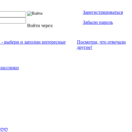
Зарегистрироваться
Забыли пароль
Войти через:
х - выбери и заполни интересные
Посмотри, что отвeчали
другие!
лассники
ღღღ