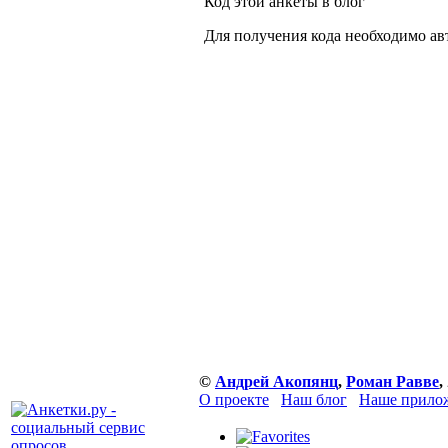
Код этой анкеты в блог
Для получения кода необходимо ав
©
Андрей Акопянц
,
Роман Равве
,
О проекте
Наш блог
Наше прилож