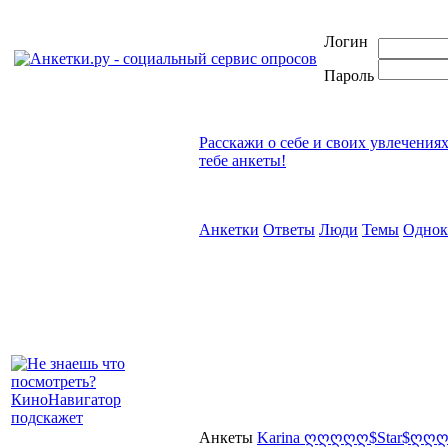
Логин
Пароль
Расскажи о себе и своих увлечения
тебе анкеты!
Анкетки
Ответы
Люди
Темы
Однок
Анкеты
Karina ღღღღღ$Star$ღღ