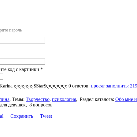
рите пароль
l
ите код с картинки
*
я Karina ღღღღღ$Star$ღღღღღ: 0 ответов,
просят заполнить: 21
лина
,
Темы:
Творчество
,
психология
,
Раздел каталога:
Обо мне 
 для девушек, 8 вопросов
Сохранить
Tweet