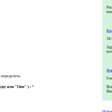
Ра
кни
Кр
34
Зд
все
Им
 определить
9 
(ну или "Оно" ) :
*
Вп
Вко
Ново