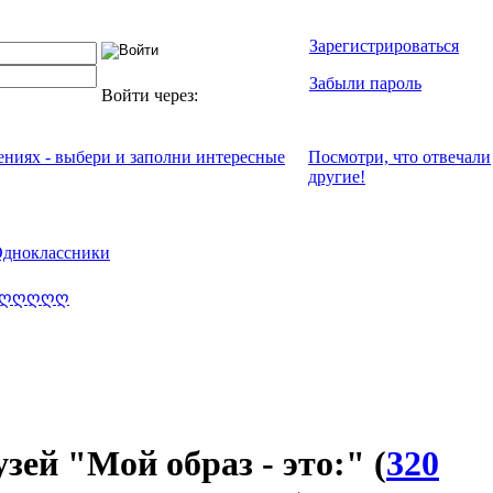
Зарегистрироваться
Забыли пароль
Войти через:
чениях - выбери и заполни интересные
Посмотри, что отвeчали
другие!
дноклассники
r$ღღღღღ
узей "Мой образ - это:"
(
320