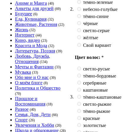
темно-зеленые
Аниме и Манга
(40)
Анкеты для друзей
2.
небесно-голубые
(69)
Будущее
(6)
тёмно-синие
Еда, Кулинария
(32)
чёрные
Животные, Растения
(22)
Жизнь
светло-серые
(32)
Интернет
(44)
жёлтые
Кино, видео
(23)
Свой вариант
Красота и Мода
(32)
Литература, Поэзия
(39)
Любовь, Дружба,
Цвет волос:
*
Отношения
(134)
Мечты и Фантазии
(33)
светло-русые
Музыка
(33)
тёмно-бордовые
Обо мне и О нас
(39)
О моём блоге
серебряные
(8)
Политика и Общество
каштановые
(70)
3.
тёмно-каштановые
Прошлое и
Воспоминания
светло-рыжие
(18)
Разное
(40)
тёмно-рыжие
Семья, Дом, Дети
(66)
красные
Спорт
(26)
Увлечения и Хобби
золотистые
(20)
Школа и образование
(28)