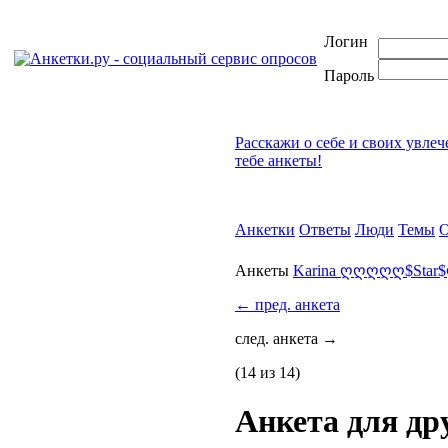
Логин
Пароль
Расскажи о себе и своих увле
тебе анкеты!
Анкетки
Ответы
Люди
Темы
О
Анкеты
Karina ღღღღღ$Sta
←
пред. анкета
след. анкета
→
(14 из 14)
Анкета для др