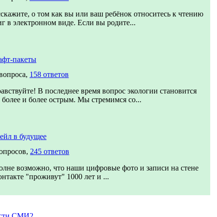
сскажите, о том как вы или ваш ребёнок относитесь к чтению
г в электронном виде. Если вы родите...
афт-пакеты
 вопроса,
158 ответов
равствуйте! В последнее время вопрос экологии становится
 более и более острым. Мы стремимся со...
ейл в будущее
вопросов,
245 ответов
олне возможно, что наши цифровые фото и записи на стене
нтакте "проживут" 1000 лет и ...
сти СМИ2