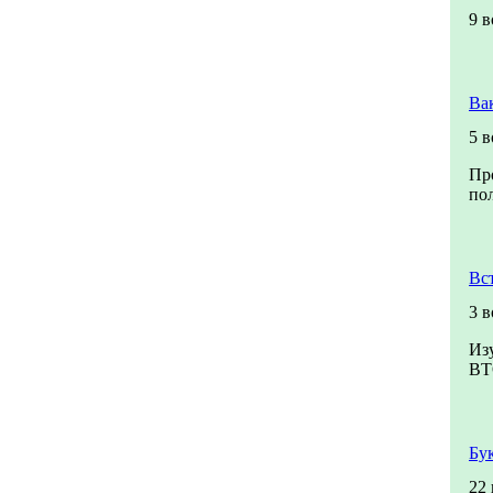
9 
Ва
5 
Пр
пол
Вс
3 
Из
ВТ
Бу
22