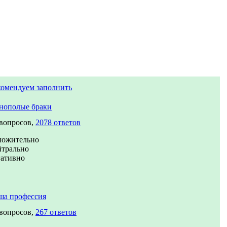
комендуем заполнить
нополые браки
 вопросов,
2078 ответов
ложительно
йтрально
гативно
ша профессия
 вопросов,
267 ответов