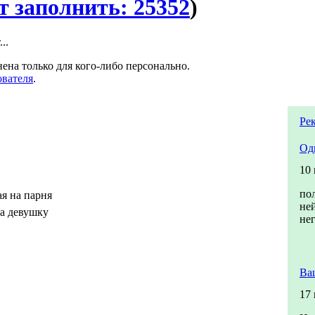
т заполнить: 25352
)
..
ена только для кого-либо персонально.
ователя
.
Ре
Од
10
по
я на парня
не
а девушку
не
Ва
17