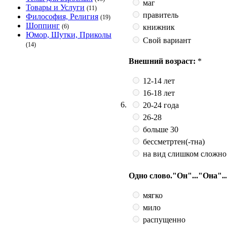
маг
Товары и Услуги
(11)
правитель
Философия, Религия
(19)
Шоппинг
книжник
(6)
Юмор, Шутки, Приколы
Свой вариант
(14)
Внешний возраст:
*
12-14 лет
16-18 лет
6.
20-24 года
26-28
больше 30
бессметртен(-тна)
на вид слишком сложно
Одно слово."Он"..."Она"...
мягко
мило
распущенно