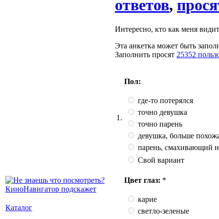
ответов
,
прося
Интересно, кто как меня видит.
Эта анкетка может быть заполн
Заполнить просят
25352 польз
Пол:
где-то потерялся
точно девушка
1.
точно парень
девушка, больше похожа
парень, смахивающий н
Свой вариант
Цвет глаз:
*
карие
Каталог
светло-зеленые