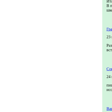
Ита
В п
шко
Гр
23
Раз
вст
Со
24
пи
ис
Ва