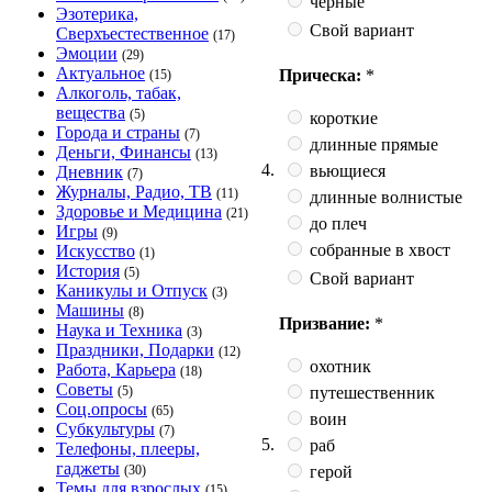
чёрные
Эзотерика,
Свой вариант
Сверхъестественное
(17)
Эмоции
(29)
Актуальное
Прическа:
*
(15)
Алкоголь, табак,
вещества
(5)
короткие
Города и страны
(7)
длинные прямые
Деньги, Финансы
(13)
4.
вьющиеся
Дневник
(7)
Журналы, Радио, ТВ
(11)
длинные волнистые
Здоровье и Медицина
(21)
до плеч
Игры
(9)
собранные в хвост
Искусство
(1)
История
(5)
Свой вариант
Каникулы и Отпуск
(3)
Машины
(8)
Призвание:
*
Наука и Техника
(3)
Праздники, Подарки
(12)
охотник
Работа, Карьера
(18)
Советы
путешественник
(5)
Соц.опросы
(65)
воин
Субкультуры
(7)
5.
раб
Телефоны, плееры,
гаджеты
герой
(30)
Темы для взрослых
(15)