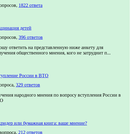
вопросов,
1822 ответа
кцинация детей
вопросов,
396 ответов
ошу ответить на представленную ниже анкету для
учения общественного мнения, кого не затруднит п...
тупление России в ВТО
вопроса,
329 ответов
учения народного мнения по вопросу вступления России в
О
кридер или бумажная книга: ваше мнение?
 вопроса,
212 ответов