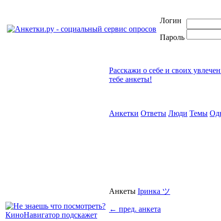
Логин
Пароль
Расскажи о себе и своих увлече
тебе анкеты!
Анкетки
Ответы
Люди
Темы
Од
Анкеты
Іринка ツ
←
пред. анкета