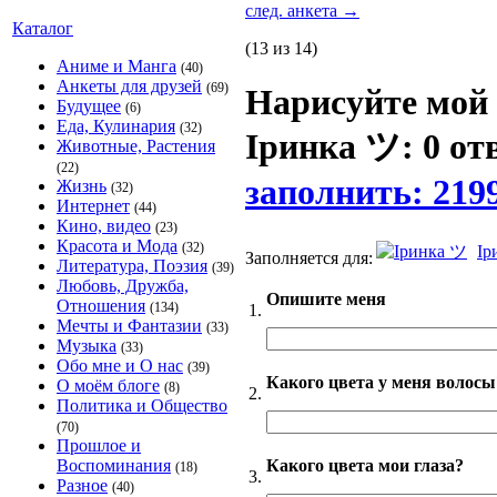
след. анкета
→
Каталог
(13 из 14)
Аниме и Манга
(40)
Анкеты для друзей
(69)
Нарисуйте мой
Будущее
(6)
Еда, Кулинария
(32)
Іринка ツ: 0 от
Животные, Растения
(22)
заполнить: 219
Жизнь
(32)
Интернет
(44)
Кино, видео
(23)
Красота и Мода
(32)
Ір
Заполняется для:
Литература, Поэзия
(39)
Любовь, Дружба,
Опишите меня
Отношения
(134)
1.
Мечты и Фантазии
(33)
Музыка
(33)
Обо мне и О нас
(39)
Какого цвета у меня волос
О моём блоге
(8)
2.
Политика и Общество
(70)
Прошлое и
Какого цвета мои глаза?
Воспоминания
(18)
3.
Разное
(40)