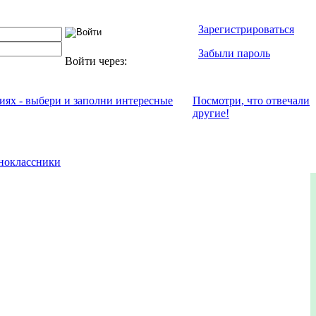
Зарегистрироваться
Забыли пароль
Войти через:
ниях - выбери и заполни интересные
Посмотри, что отвeчали
другие!
ноклассники