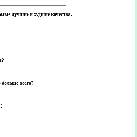
амые лучшие и худшие качества.
я?
 больше всего?
я?