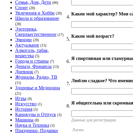
Семья, Дом, Дети
(66)
Спорт
(26)
Увлечения и Хобби
Каков мой характер? Мои с
(20)
4.
Школа и образование
(28)
Эзотерика,
Сверхъестественное
(17)
Каков мой возраст?
5.
Эмоции
(29)
Актуальное
(15)
Алкоголь, табак,
вещества
(5)
Я спортивная или гламурна
Города и страны
6.
(7)
Деньги, Финансы
(13)
Дневник
(7)
Журналы, Радио, ТВ
Люблю сладкое? Что именно
(11)
7.
Здоровье и Медицина
(21)
Игры
(9)
Я общительна или скромна
Искусство
(1)
8.
История
(5)
Каникулы и Отпуск
(3)
Машины
Данные для регистрации
(8)
Наука и Техника
(3)
Логин
Праздники, Подарки