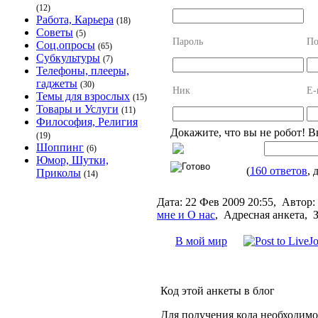
(12)
Работа, Карьера
(18)
Советы
(5)
Пароль
По
Соц.опросы
(65)
Субкультуры
(7)
Телефоны, плееры,
гаджеты
(30)
Ник
E-
Темы для взрослых
(15)
Товары и Услуги
(11)
Философия, Религия
Докажите, что вы не робот! В
(19)
Шоппинг
(6)
Юмор, Шутки,
(
160 ответов
, 
Приколы
(14)
Дата:
22 Фев 2009 20:55,
Автор:
мне и О нас
,
Адресная анкета, 
В мой мир
Код этой анкеты в блог
Для получения кода необходимо