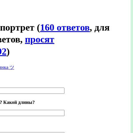
 портрет
(
160 ответов
, для
ветов,
просят
92
)
инка ツ
ы? Какой длины?