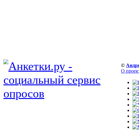
©
Андр
О проек