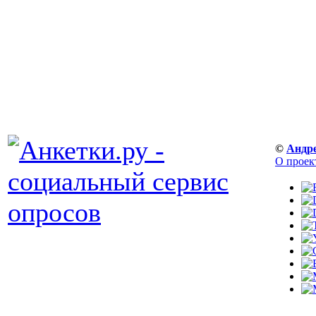
©
Андр
О проек