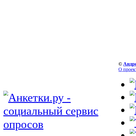
©
Андр
О проек