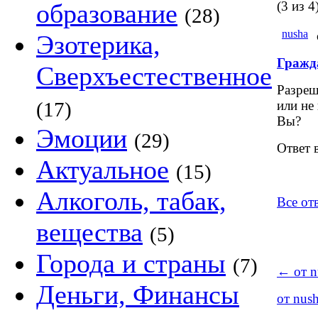
образование
(3 из 4
(28)
nusha
Эзотерика,
Гражд
Сверхъестественное
Разреш
(17)
или не
Вы?
Эмоции
(29)
Ответ 
Актуальное
(15)
Алкоголь, табак,
Все от
вещества
(5)
Города и страны
(7)
←
от n
Деньги, Финансы
от nus