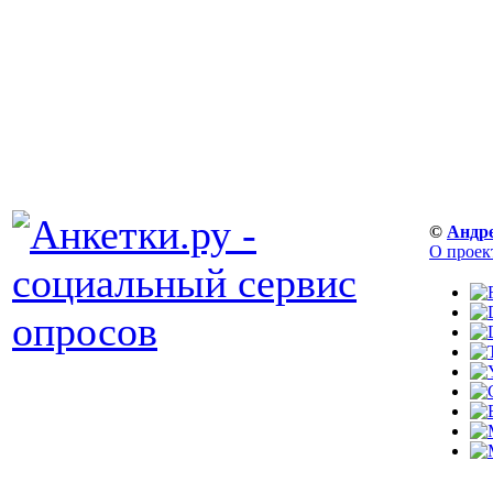
©
Андр
О проек