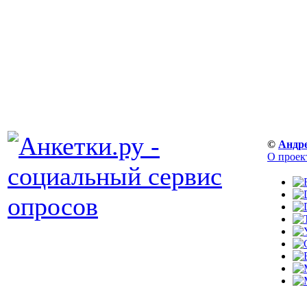
©
Андр
О проек