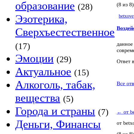
образование
(8 из 8)
(28)
Эзотерика,
betxov
Воздей
Сверхъестественное
данное
(17)
соврем
Эмоции
(29)
Ответ 
Актуальное
(15)
Алкоголь, табак,
Все отв
вещества
(5)
Города и страны
(7)
←
от b
Деньги, Финансы
от bet