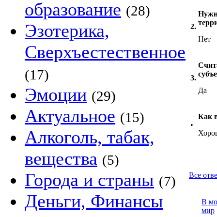
образование
(28)
Нужн
терр
Эзотерика,
2.
Нет
Сверхъестественное
Счит
(17)
субъ
3.
Эмоции
Да
(29)
Актуальное
(15)
Как 
•
Алкоголь, табак,
Хоро
вещества
(5)
Города и страны
Все отве
(7)
Деньги, Финансы
В м
мир