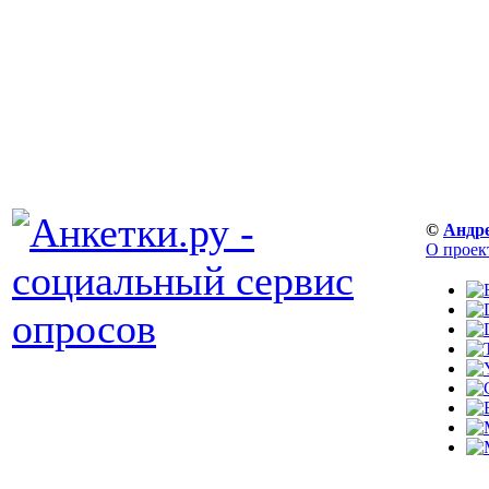
©
Андр
О проек