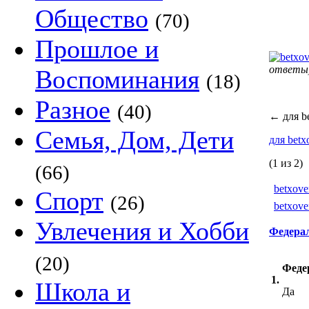
Общество
(70)
Прошлое и
ответы
Воспоминания
(18)
Разное
(40)
←
для b
Семья, Дом, Дети
для bet
(1 из 2)
(66)
betxov
Спорт
(26)
betxov
Увлечения и Хобби
Федерал
(20)
Феде
1.
Школа и
Да