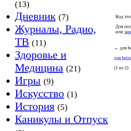
(13)
Дневник
(7)
Код это
Журналы, Радио,
Для пол
или
зар
ТВ
(11)
←
для b
Здоровье и
для bet
Медицина
(21)
(1 из 2)
Игры
(9)
Искусство
(1)
История
(5)
Каникулы и Отпуск