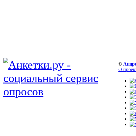
©
Андр
О проек