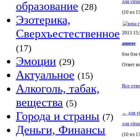
для viru
образование
(28)
(10 из 1
Эзотерика,
Сверхъестественное
2013 15
аниме
(17)
бла бла 
Эмоции
(29)
Ответ в
Актуальное
(15)
Алкоголь, табак,
Все отве
вещества
(5)
Города и страны
←
для vi
(7)
для viru
Деньги, Финансы
(10 из 1