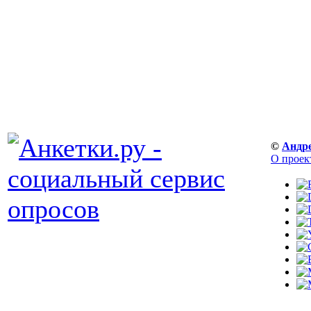
©
Андр
О проек