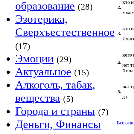
образование
кто 
(28)
2.
хохох
Эзотерика,
Сверхъестественное
кто 
3.
Ичиго
(17)
Эмоции
кого
(29)
4.
нет т
Актуальное
(15)
Хинат
Алкоголь, табак,
вы т
5.
вещества
(5)
да
Города и страны
(7)
Деньги, Финансы
Все отве