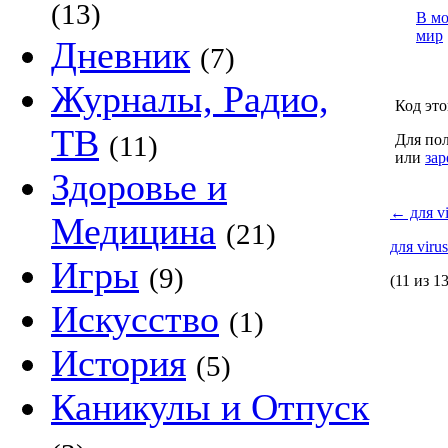
(13)
В м
мир
Дневник
(7)
Журналы, Радио,
Код это
ТВ
(11)
Для пол
или
зар
Здоровье и
←
для vi
Медицина
(21)
для viru
Игры
(9)
(11 из 13
Искусство
(1)
История
(5)
Каникулы и Отпуск