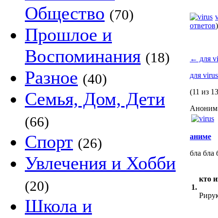
Общество
(70)
ответов
)
Прошлое и
Воспоминания
(18)
←
для vi
Разное
(40)
для viru
(11 из 13
Семья, Дом, Дети
Аноним 
(66)
Спорт
аниме
(26)
бла бла 
Увлечения и Хобби
кто 
(20)
1.
Риру
Школа и