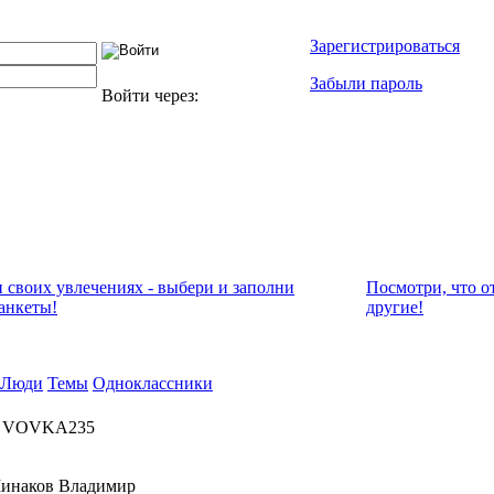
Зарегистрироваться
Забыли пароль
Войти через:
и своих увлечениях - выбери и заполни
Посмотри, что о
анкеты!
другие!
Люди
Темы
Одноклассники
ца VOVKA235
инаков Владимир