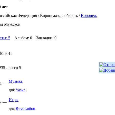
0 лет
оссийская Федерация / Воронежская область /
Воронеж
ол Мужской
еты: 5
Альбом: 0 Закладки: 0
10.2012
5 - всего 5
Музыка
04 —
для
Yaska
Игры
57 —
для
RevoLution