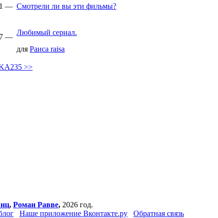
51 —
Смотрели ли вы эти фильмы?
Любимый сериал.
47 —
для
Раиса raisa
KA235 >>
янц
,
Роман Равве
,
2026 год.
блог
Наше приложение Вконтакте.ру
Обратная связь