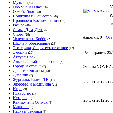
Музыка
(33)
3
Обо мне и О нас
(39)
О моём блоге
(8)
Р
Политика и Общество
(70)
Прошлое и Воспоминания
(18)
п
Разное
(40)
Семья, Дом, Дети
(66)
Спорт
(26)
Анкетки: 0
Отв
Увлечения и Хобби
(20)
Школа и образование
(28)
Эзотерика, Сверхъестественное
(17)
Эмоции
Регистрация:
25.
(29)
Актуальное
(15)
Алкоголь, табак, вещества
(5)
Города и страны
Ответы VOVKA23
(7)
Деньги, Финансы
(13)
Дневник
(7)
Журналы, Радио, ТВ
(11)
25 Окт 2012 21:
Здоровье и Медицина
(21)
Игры
(9)
Искусство
(1)
История
(5)
25 Окт 2012 20:
Каникулы и Отпуск
(3)
Машины
(8)
Наука и Техника
(3)