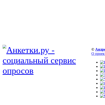
©
Андр
О проек