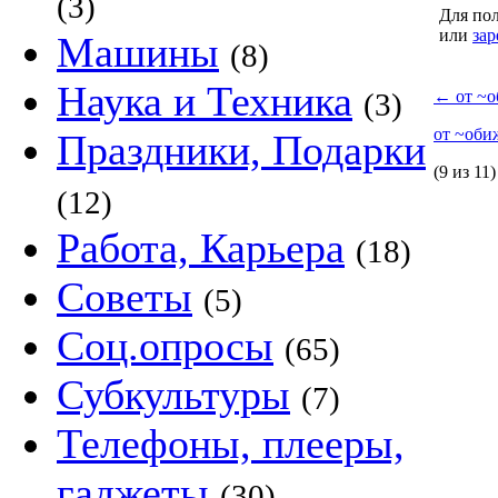
(3)
Для пол
или
зар
Машины
(8)
Наука и Техника
(3)
←
от ~о
от ~оби
Праздники, Подарки
(9 из 11)
(12)
Работа, Карьера
(18)
Советы
(5)
Соц.опросы
(65)
Субкультуры
(7)
Телефоны, плееры,
гаджеты
(30)