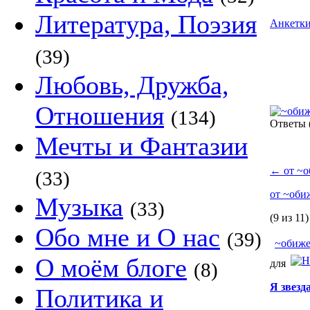
Литература, Поэзия
Анкетк
(39)
Любовь, Дружба,
Отношения
(134)
Ответы
Мечты и Фантазии
←
от ~о
(33)
от ~оби
Музыка
(33)
(9 из 11)
Обо мне и О нас
(39)
~обиже
О моём блоге
для
(8)
Я звезд
Политика и