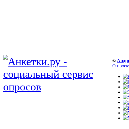
©
Андр
О проек