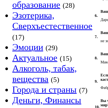
образование
(28)
Ваш
Эзотерика,
6.
Дарь
Сверхъестественное
Ваш
(17)
7.
не з
Эмоции
(29)
Ваш
Актуальное
(15)
8.
Мак
Алкоголь, табак,
Есл
вещества
(5)
кас
9.
Города и страны
Фабр
(7)
Деньги, Финансы
Вы ч
мир
10.