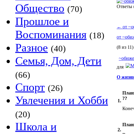
Общество
Ответы
(70)
Прошлое и
←
от ~о
Воспоминания
(18)
от ~оби
Разное
(40)
(8 из 11)
Семья, Дом, Дети
~обиже
для
(66)
О жизни
Спорт
(26)
План
Увлечения и Хобби
??
1.
Коне
(20)
Школа и
Плани
2.