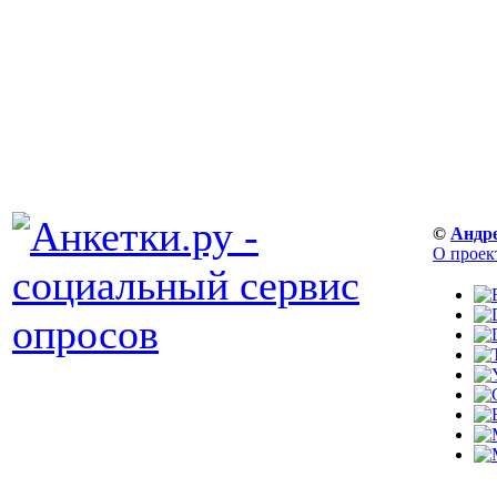
©
Андр
О проек