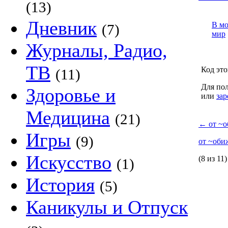
(13)
Дневник
В м
(7)
мир
Журналы, Радио,
ТВ
Код это
(11)
Для пол
Здоровье и
или
зар
Медицина
(21)
←
от ~о
Игры
(9)
от ~оби
Искусство
(8 из 11)
(1)
История
(5)
Каникулы и Отпуск