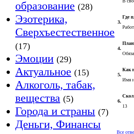
В сво
образование
(28)
Эзотерика,
Где п
3.
Работ
Сверхъестественное
План
(17)
4.
Обяза
Эмоции
(29)
Актуальное
Как н
(15)
5.
Имя н
Алкоголь, табак,
вещества
Скол
(5)
6.
13
Города и страны
(7)
Деньги, Финансы
Все отв