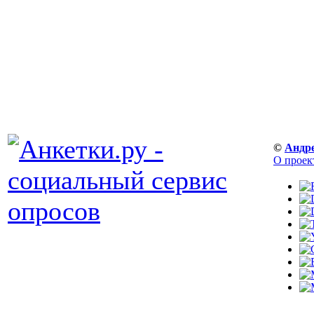
©
Андр
О проек