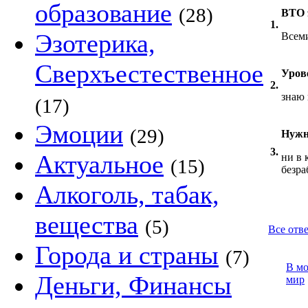
образование
(28)
ВТО 
1.
Эзотерика,
Всеми
Сверхъестественное
Уров
2.
знаю
(17)
Эмоции
(29)
Нужн
3.
Актуальное
ни в 
(15)
безра
Алкоголь, табак,
вещества
(5)
Все отве
Города и страны
(7)
В м
Деньги, Финансы
мир