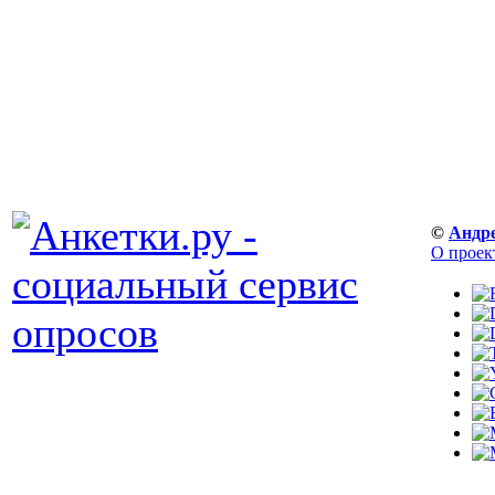
©
Андр
О проек