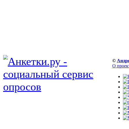
©
Андр
О проек