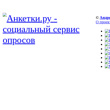
©
Андр
О проек