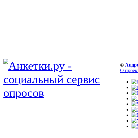
©
Андр
О проек