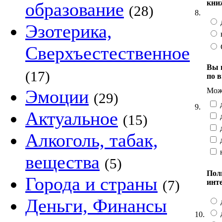
кни
образование
(28)
8.
Эзотерика,
Сверхъестественное
Вы 
(17)
по 
Можн
Эмоции
(29)
д
9.
Актуальное
д
(15)
д
Алкоголь, табак,
д
н
вещества
(5)
Пол
Города и страны
(7)
инт
Деньги, Финансы
10.