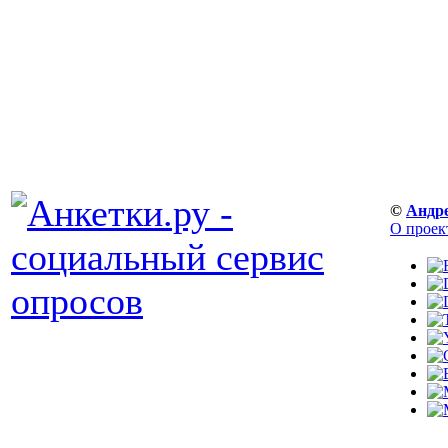
©
Андр
О проек