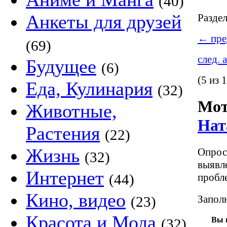
(40)
Анкеты для друзей
Разде
←
пре
(69)
след. 
Будущее
(6)
(5 из 
Еда, Кулинария
(32)
Мот
Животные,
Нат
Растения
(22)
Жизнь
Опрос
(32)
выявл
Интернет
пробл
(44)
Кино, видео
Заполн
(23)
Красота и Мода
Вы 
(32)