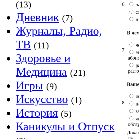
(13)
6.
ч
с
Дневник
(7)
н
Журналы, Радио,
В че
ТВ
(11)
ч
7.
эк
Здоровье и
абон
р
Медицина
(21)
разг
Игры
(9)
Ваше
Искусство
яв
(1)
8.
не
История
з
(5)
яв
Каникулы и Отпуск
обсл
Докаж