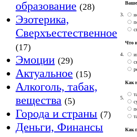
образование
Ваше
(28)
3.
н
Эзотерика,
п
Сверхъестественное
с
Что 
(17)
4.
и
Эмоции
(29)
с
р
Актуальное
(15)
Как 
Алкоголь, табак,
т
вещества
5.
(5)
с
п
Города и страны
(7)
т
Деньги, Финансы
Как 