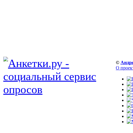
©
Андр
О проек