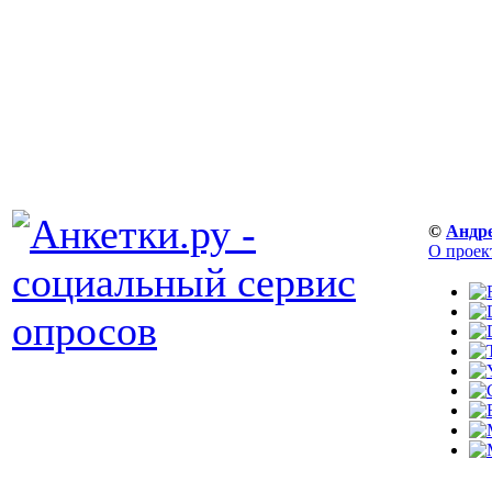
©
Андр
О проек