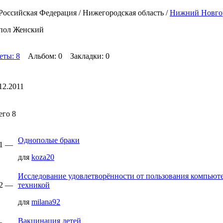
Российская Федерация / Нижегородская область /
Нижний Новго
пол Женский
еты: 8
Альбом: 0 Закладки: 0
12.2011
его 8
Однополые браки
31 —
для
koza20
Исследование удовлетворённости от пользования компьют
52 —
техникой
для
milana92
Вакцинация детей