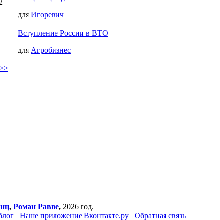
52 —
для
Игоревич
Вступление России в ВТО
для
Агробизнес
 >>
янц
,
Роман Равве
,
2026 год.
блог
Наше приложение Вконтакте.ру
Обратная связь