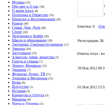
Музыка
(33)
Обо мне и О нас
(39)
О моём блоге
(8)
Политика и Общество
(70)
Прошлое и Воспоминания
(18)
Разное
(40)
Анкетки: 0
Отв
Семья, Дом, Дети
(66)
Спорт
(26)
Увлечения и Хобби
(20)
Школа и образование
Регистрация:
28.
(28)
Эзотерика, Сверхъестественное
(17)
Эмоции
(29)
Актуальное
(15)
Ответы svrya - вс
Алкоголь, табак, вещества
(5)
Города и страны
(7)
Деньги, Финансы
(13)
29 Ноя 2012 09:
Дневник
(7)
Журналы, Радио, ТВ
(11)
Здоровье и Медицина
(21)
Игры
(9)
Искусство
01 Ноя 2012 15:
(1)
История
(5)
Каникулы и Отпуск
(3)
Машины
(8)
Наука и Техника
(3)