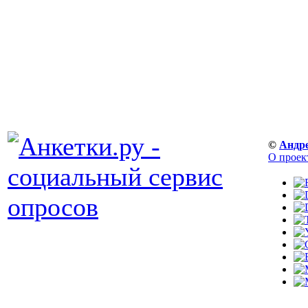
©
Андр
О проек