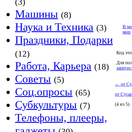
(3)
Машины
(8)
Наука и Техника
(3)
В м
мир
Праздники, Подарки
(12)
Код это
Работа, Карьера
Для пол
(18)
зарегис
Советы
(5)
←
от Су
Соц.опросы
(65)
от Суса
Субкультуры
(7)
(4 из 5)
Телефоны, плееры,
гаджеты
(30)