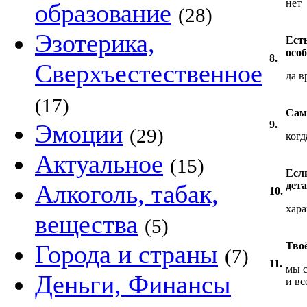
нет
образование
(28)
Эзотерика,
Есть
особ
8.
Сверхъестественное
да в
(17)
Сам
9.
Эмоции
(29)
когд
Актуальное
(15)
Если
Алкоголь, табак,
дета
10.
хара
вещества
(5)
Города и страны
Твоё
(7)
11.
мы с
Деньги, Финансы
и вс