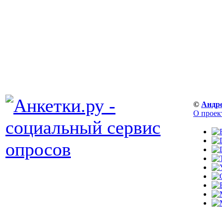
©
Андр
О проек