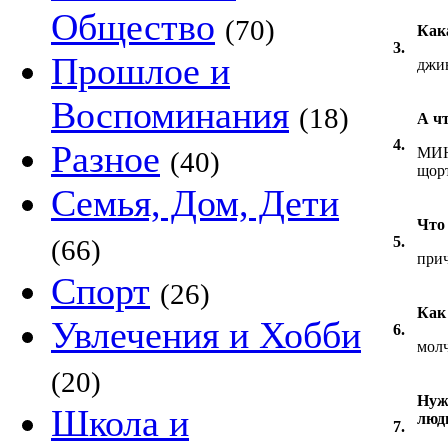
Общество
(70)
Как
3.
Прошлое и
джи
Воспоминания
(18)
А ч
4.
Разное
МИН
(40)
щор
Семья, Дом, Дети
Что
5.
(66)
прич
Спорт
(26)
Как
Увлечения и Хобби
6.
молчу
(20)
Нуж
Школа и
люд
7.