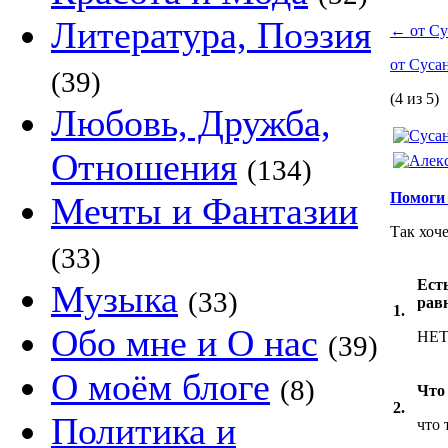
Литература, Поэзия
←
от Су
от Суса
(39)
(4 из 5)
Любовь, Дружба,
Отношения
(134)
Помоги 
Мечты и Фантазии
Так хоч
(33)
Есть
Музыка
(33)
рав
1.
Обо мне и О нас
НЕ
(39)
О моём блоге
(8)
Что
2.
Политика и
что 