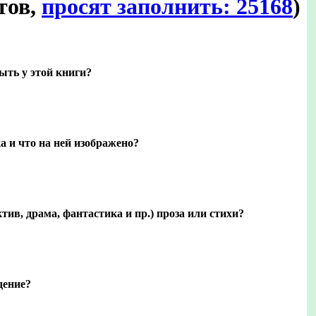
тов,
просят заполнить: 25168
)
ыть у этой книги?
а и что на ней изображено?
тив, драма, фантастика и пр.) проза или стихи?
дение?