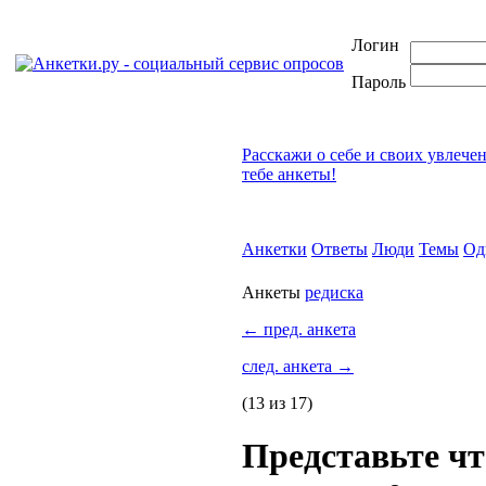
Логин
Пароль
Расскажи о себе и своих увлече
тебе анкеты!
Анкетки
Ответы
Люди
Темы
Од
Анкеты
редиска
←
пред. анкета
след. анкета
→
(13 из 17)
Представьте чт