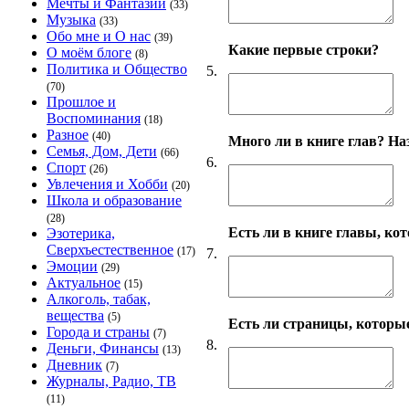
Мечты и Фантазии
(33)
Музыка
(33)
Обо мне и О нас
(39)
Какие первые строки?
О моём блоге
(8)
Политика и Общество
5.
(70)
Прошлое и
Воспоминания
(18)
Разное
(40)
Много ли в книге глав? На
Семья, Дом, Дети
(66)
6.
Спорт
(26)
Увлечения и Хобби
(20)
Школа и образование
(28)
Есть ли в книге главы, ко
Эзотерика,
Сверхъестественное
(17)
7.
Эмоции
(29)
Актуальное
(15)
Алкоголь, табак,
вещества
(5)
Есть ли страницы, которы
Города и страны
(7)
8.
Деньги, Финансы
(13)
Дневник
(7)
Журналы, Радио, ТВ
(11)