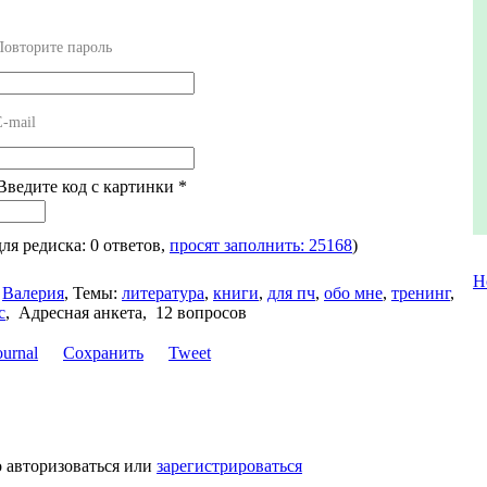
Повторите пароль
E-mail
 Введите код с картинки
*
для редиска: 0 ответов,
просят заполнить: 25168
)
Н
Валерия
,
Темы:
литература
,
книги
,
для пч
,
обо мне
,
тренинг
,
с
,
Адресная анкета, 12 вопросов
Сохранить
Tweet
 авторизоваться или
зарегистрироваться