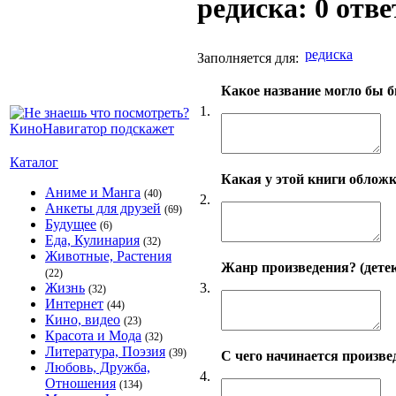
редиска: 0 отве
редиска
Заполняется для:
Какое название могло бы б
1.
Каталог
Какая у этой книги обложк
Аниме и Манга
(40)
2.
Анкеты для друзей
(69)
Будущее
(6)
Еда, Кулинария
(32)
Животные, Растения
Жанр произведения? (детек
(22)
3.
Жизнь
(32)
Интернет
(44)
Кино, видео
(23)
Красота и Мода
(32)
Литература, Поэзия
(39)
С чего начинается произве
Любовь, Дружба,
4.
Отношения
(134)