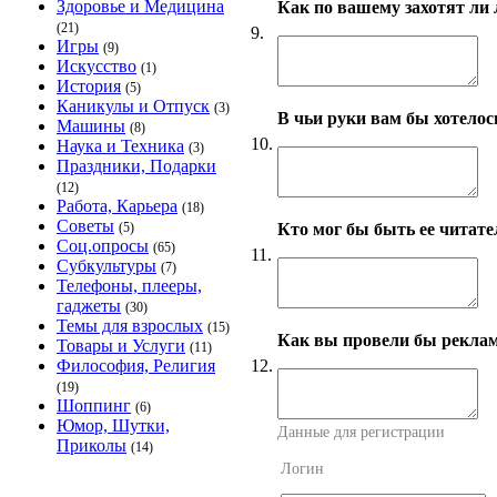
Здоровье и Медицина
Как по вашему захотят ли 
(21)
9.
Игры
(9)
Искусство
(1)
История
(5)
Каникулы и Отпуск
(3)
В чьи руки вам бы хотелос
Машины
(8)
10.
Наука и Техника
(3)
Праздники, Подарки
(12)
Работа, Карьера
(18)
Советы
Кто мог бы быть ее читат
(5)
Соц.опросы
(65)
11.
Субкультуры
(7)
Телефоны, плееры,
гаджеты
(30)
Темы для взрослых
(15)
Как вы провели бы рекла
Товары и Услуги
(11)
12.
Философия, Религия
(19)
Шоппинг
(6)
Юмор, Шутки,
Данные для регистрации
Приколы
(14)
Логин