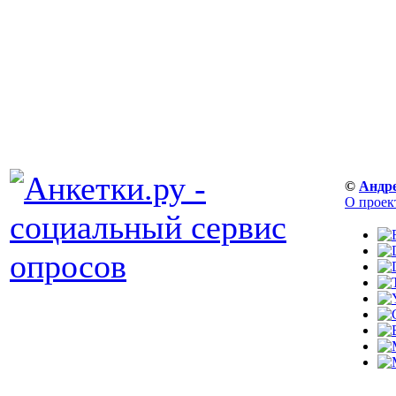
©
Андр
О проек