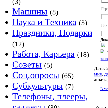
(3)
Машины
Пар
(8)
Наука и Техника
(3)
Ник
Праздники, Подарки
Дока
(12)
Работа, Карьера
(18)
запо
Советы
(5)
Дата:
2
Соц.опросы
мне
,
д
(65)
анкета
Субкультуры
(7)
В м
Телефоны, плееры,
гаджеты
(30)
Код э