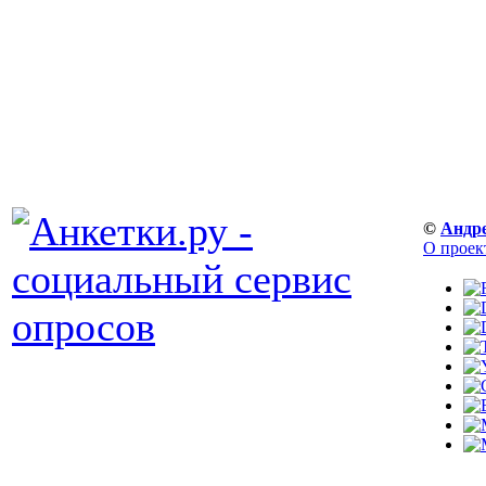
©
Андр
О проек