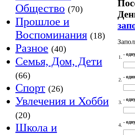
Пос
Общество
(70)
Ден
Прошлое и
зап
Воспоминания
(18)
Запол
Разное
(40)
- одн
1.
Семья, Дом, Дети
(66)
- оди
2.
Спорт
(26)
Увлечения и Хобби
- одн
3.
(20)
- одн
Школа и
4.