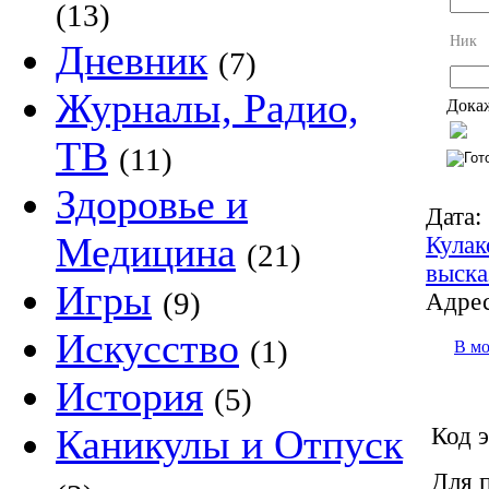
(13)
Ник
Дневник
(7)
Журналы, Радио,
Докаж
ТВ
(11)
Здоровье и
Дата:
Медицина
Кулак
(21)
выска
Игры
(9)
Адрес
Искусство
(1)
В м
История
(5)
Каникулы и Отпуск
Код э
Для 