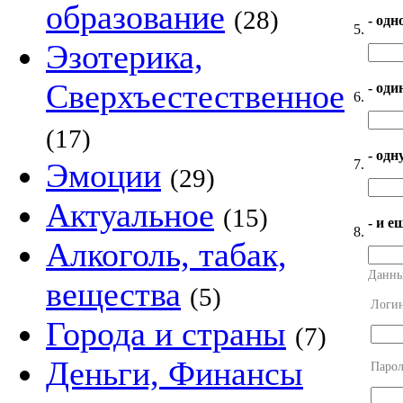
образование
(28)
- одн
5.
Эзотерика,
Сверхъестественное
- оди
6.
(17)
- од
7.
Эмоции
(29)
Актуальное
(15)
- и е
8.
Алкоголь, табак,
Данны
вещества
(5)
Логи
Города и страны
(7)
Деньги, Финансы
Парол