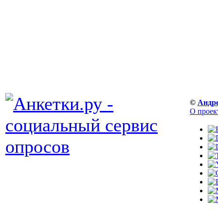
©
Андр
О проек