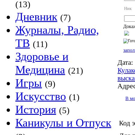
(13)
Ник
Дневник
(7)
Журналы, Радио,
Докаж
ТВ
(11)
запол
Здоровье и
Дата:
Медицина
(21)
Кулак
выска
Игры
(9)
Адрес
Искусство
(1)
В м
История
(5)
Каникулы и Отпуск
Код э