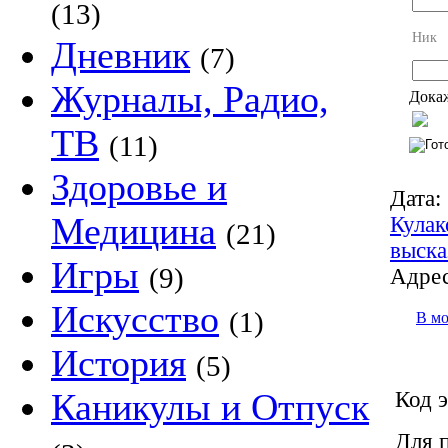
(13)
Ник
Дневник
(7)
Журналы, Радио,
Докаж
ТВ
(11)
Здоровье и
Дата:
Медицина
Кулак
(21)
выска
Игры
(9)
Адрес
Искусство
(1)
В м
История
(5)
Каникулы и Отпуск
Код э
Для 