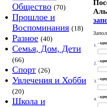
Пос
Общество
(70)
Аль
Прошлое и
зап
Воспоминания
(18)
Запол
Разное
(40)
- одн
1.
Семья, Дом, Дети
(66)
- оди
2.
Спорт
(26)
Увлечения и Хобби
- одн
3.
(20)
- одн
Школа и
4.