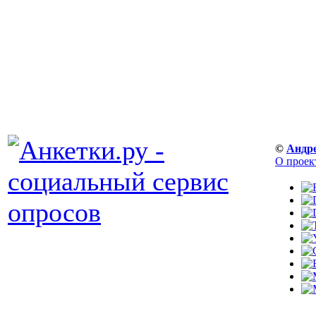
©
Андр
О проек