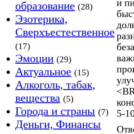
и п
образование
(28)
быс
Эзотерика,
дол
Сверхъестественное
раз
(17)
без
Эмоции
важ
(29)
про
Актуальное
(15)
улу
Алкоголь, табак,
<BR
вещества
(5)
кон
Города и страны
(7)
5-1
Деньги, Финансы
Отв