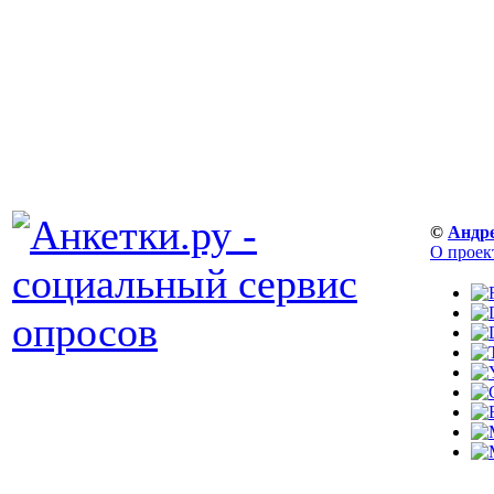
©
Андр
О проек