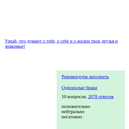
Узнай, что думают о тебе, о себе и о жизни твои друзья и
знакомые!
Рекомендуем заполнить
Однополые браки
10 вопросов,
2078 ответов
положительно
нейтрально
негативно