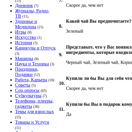
7.
(13)
Скорее да, чем нет
Дневник
(7)
Журналы, Радио,
ТВ
(11)
Какой чай Вы предпочитаете?
Здоровье и
8.
Медицина
(21)
Зеленый
Игры
(9)
Искусство
(1)
История
(5)
Представьте, что у Вас появил
Каникулы и Отпуск
ингредиенты, которые входили
(3)
9.
Машины
(8)
Черный чай, Зеленый чай, Кори
Наука и Техника
(3)
Праздники,
Подарки
(12)
Купили ли бы Вы для себя что
Работа, Карьера
(18)
10.
Советы
(5)
Скорее да, чем нет
Соц.опросы
(65)
Субкультуры
(7)
Телефоны, плееры,
Купили бы Вы в подарок кому-
гаджеты
(30)
11.
Темы для взрослых
Да
(15)
Товары и Услуги
(11)