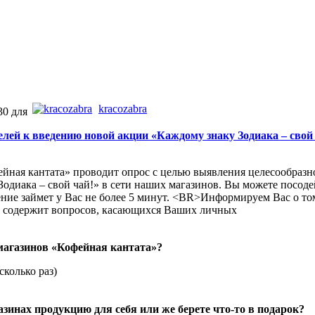
kracozabra
30 для
лей к введению новой акции «Каждому знаку Зодиака – свой 
йная кантата» проводит опрос с целью выявления целесообразн
Зодиака – свой чай!» в сети наших магазинов. Вы можете посод
ение займет у Вас не более 5 минут. <BR>Информируем Вас о том
е содержит вопросов, касающихся Ваших личных
магазинов «Кофейная кантата»?
сколько раз)
зинах продукцию для себя или же берете что-то в подарок?