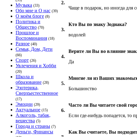
(33)
2.
Музыка
(33)
Чаще в подарок, но иногда для с
Обо мне и О нас
(39)
О моём блоге
(8)
Политика и
Кто Вы по знаку Зодиака?
Общество
(70)
3.
Прошлое и
водолей
Воспоминания
(18)
Разное
(40)
Семья, Дом, Дети
Верите ли Вы во влияние знак
(66)
4.
Спорт
(26)
Да
Увлечения и Хобби
(20)
Школа и
Многие ли из Ваших знакомых 
образование
(28)
5.
Эзотерика,
Большинство
Сверхъестественное
(17)
Эмоции
(29)
Часто ли Вы читаете свой гор
Актуальное
6.
(15)
Алкоголь, табак,
Если где-нибудь попадется, то 
вещества
(5)
Города и страны
(7)
Деньги, Финансы
Как Вы считаете, Вы подходит