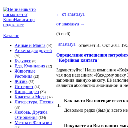
←
от anastasya
от anastasya
→
(5 из 6)
Каталог
anastasya
Аниме и Манга
отвечает 31 Окт 2011 19:
(40)
Анкеты для друзей
Определение отношения потребите
(69)
"Кофейная кантата"
Будущее
(6)
Еда, Кулинария
(32)
Здравствуйте! Наша компания «Кофе
Животные,
чая под названием «Каждому знаку 
Растения
(22)
заполнив данную анкету. Её заполн
Жизнь
(32)
является абсолютно анонимной и н
Интернет
(44)
Кино, видео
(23)
Красота и Мода
(32)
Как часто Вы посещаете сеть 
Литература, Поэзия
1.
(39)
Довольно редко (был(а) всего не
Любовь, Дружба,
Отношения
(134)
Мечты и Фантазии
Покупаете ли Вы в наших мага