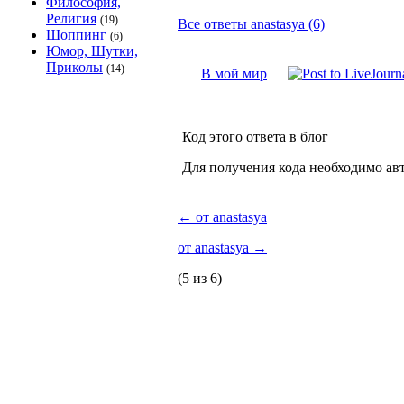
Философия,
Религия
(19)
Все ответы anastasya (6)
Шоппинг
(6)
Юмор, Шутки,
Приколы
(14)
В мой мир
Код этого ответа в блог
Для получения кода необходимо ав
←
от anastasya
от anastasya
→
(5 из 6)