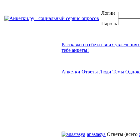
Логин
Пароль
Расскажи о себе и своих увлечениях
тебе анкеты!
Анкетки
Ответы
Люди
Темы
Однок
anastasya
Ответы
(всего