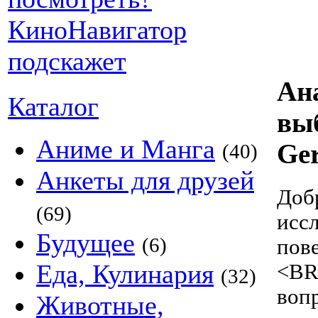
Ан
Каталог
вы
Аниме и Манга
Ger
(40)
Анкеты для друзей
Доб
(69)
исс
Будущее
(6)
пов
Еда, Кулинария
<BR
(32)
воп
Животные,