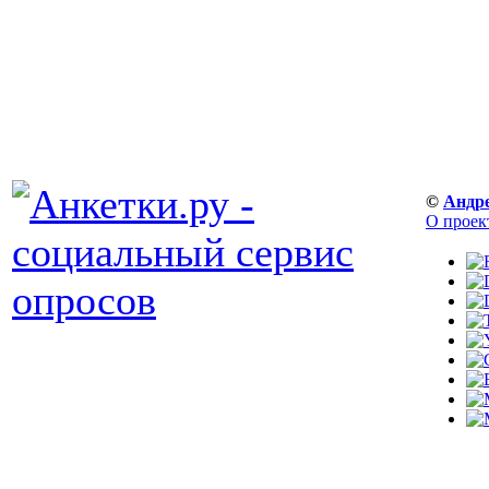
©
Андр
О проек