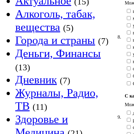
Актуальное
(15)
Можн
Алкоголь, табак,
ц
м
вещества
(5)
п
Города и страны
8.
(7)
к
Деньги, Финансы
(13)
б
Дневник
(7)
Журналы, Радио,
С к
ТВ
Можн
(11)
д
Здоровье и
9.
Медицина
(21)