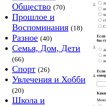
э
Общество
2.
(70)
не
Прошлое и
хо
ст
Воспоминания
(18)
С
Разное
Если
(40)
бы с
Семья, Дом, Дети
3.
д
н
(66)
в
Спорт
(26)
Если
сове
4.
Увлечения и Хобби
(20)
Каки
Школа и
Можно