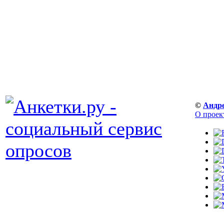
©
Андр
О проек