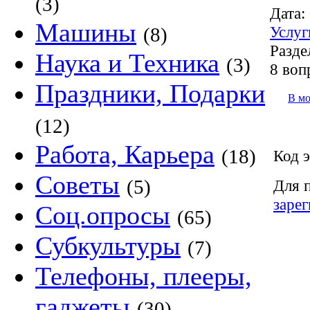
(3)
Дата:
Машины
Услуг
(8)
Разде
Наука и Техника
(3)
8 воп
Праздники, Подарки
В м
(12)
Работа, Карьера
(18)
Код э
Советы
(5)
Для 
заре
Соц.опросы
(65)
Субкультуры
(7)
Телефоны, плееры,
гаджеты
(30)