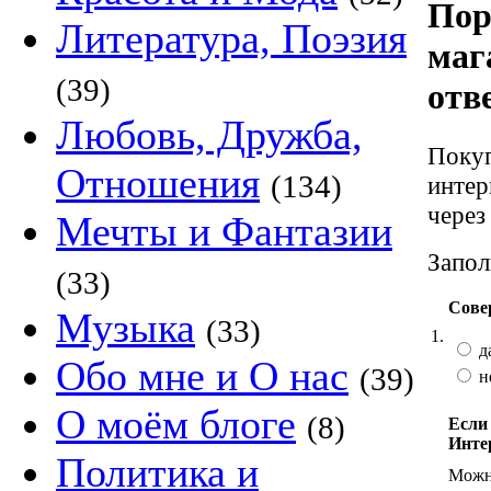
Пор
Литература, Поэзия
маг
(39)
отв
Любовь, Дружба,
Покуп
Отношения
(134)
интер
через
Мечты и Фантазии
Запол
(33)
Сове
Музыка
(33)
1.
д
Обо мне и О нас
(39)
н
О моём блоге
(8)
Если
Инте
Политика и
Можно