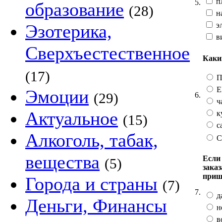
п
5.
образование
(28)
н
эл
Эзотерика,
в
Сверхъестественное
Каки
(17)
П
E
Эмоции
(29)
6.
ч
Актуальное
к
(15)
с
Алкоголь, табак,
С
вещества
Если 
(5)
заказ
приш
Города и страны
(7)
7.
д
Деньги, Финансы
н
в