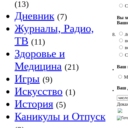
(13)
С
Дневник
(7)
Вы х
Ваши
Журналы, Радио,
д
8.
ТВ
(11)
н
в
Здоровье и
С
Медицина
(21)
Ваш 
•
Игры
М
(9)
Искусство
Ваш 
(1)
•
История
(5)
Докаж
Каникулы и Отпуск