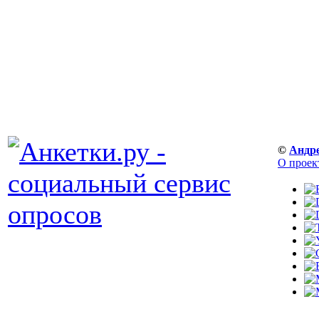
©
Андр
О проек