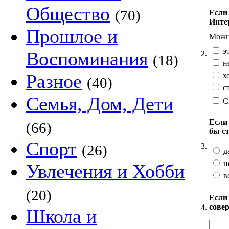
Общество
(70)
Если
Инте
Прошлое и
Можно
э
Воспоминания
2.
(18)
не
Разное
хо
(40)
ст
Семья, Дом, Дети
С
Если
(66)
бы с
Спорт
3.
(26)
д
н
Увлечения и Хобби
в
(20)
Если
сове
4.
Школа и