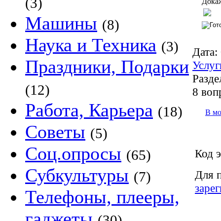
(3)
Докаж
Машины
(8)
Наука и Техника
(3)
Дата:
Праздники, Подарки
Услуг
Разде
(12)
8 воп
Работа, Карьера
(18)
В м
Советы
(5)
Соц.опросы
Код э
(65)
Субкультуры
Для 
(7)
заре
Телефоны, плееры,
гаджеты
(30)