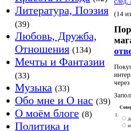
след.
Литература, Поэзия
(14 и
(39)
Пор
Любовь, Дружба,
маг
Отношения
(134)
отв
Мечты и Фантазии
Покуп
интер
(33)
через
Музыка
(33)
Запол
Обо мне и О нас
(39)
Сове
О моём блоге
(8)
1.
д
Политика и
н