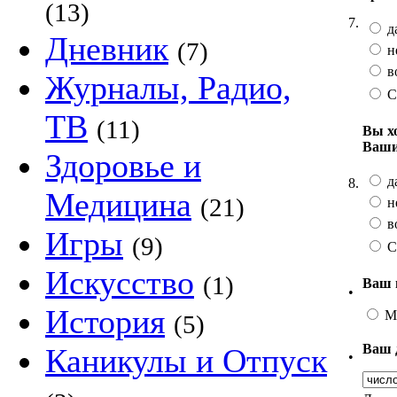
(13)
7.
д
Дневник
(7)
н
в
Журналы, Радио,
С
ТВ
(11)
Вы х
Ваши
Здоровье и
д
8.
Медицина
(21)
н
в
Игры
(9)
С
Искусство
(1)
Ваш 
•
История
М
(5)
Ваш 
Каникулы и Отпуск
•