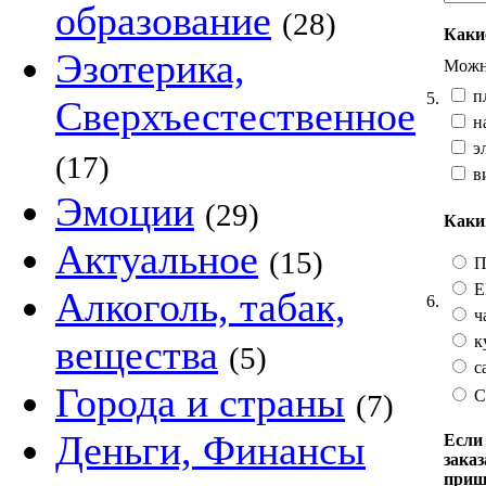
образование
(28)
Каки
Эзотерика,
Можно
п
5.
Сверхъестественное
н
эл
(17)
в
Эмоции
(29)
Каки
Актуальное
(15)
П
E
Алкоголь, табак,
6.
ч
к
вещества
(5)
с
Города и страны
С
(7)
Деньги, Финансы
Если 
заказ
приш