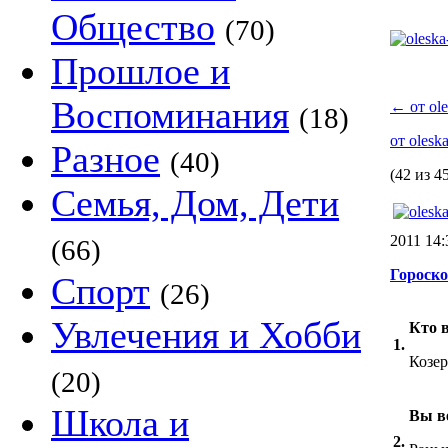
Общество
(70)
Прошлое и
Воспоминания
←
от ole
(18)
от olesk
Разное
(40)
(42 из 4
Семья, Дом, Дети
2011 14
(66)
Гороск
Спорт
(26)
Увлечения и Хобби
Кто в
1.
Козер
(20)
Школа и
Вы в
2.