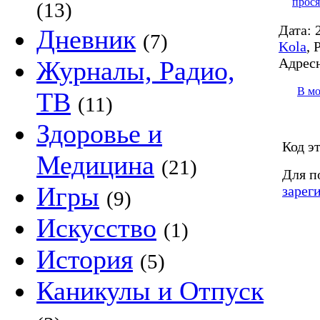
прося
(13)
Дата:
2
Дневник
(7)
Kola
,
Р
Адресн
Журналы, Радио,
В м
ТВ
(11)
Здоровье и
Код э
Медицина
(21)
Для п
Игры
зарег
(9)
Искусство
(1)
История
(5)
Каникулы и Отпуск