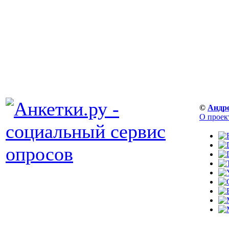
©
Андр
О проек