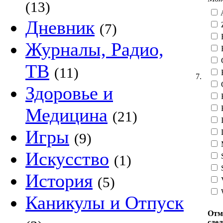
(13)
Дневник
Z
(7)
Журналы, Радио,
ТВ
(11)
E
7.
G
Здоровье и
H
H
Медицина
(21)
I
Игры
(9)
M
Искусство
(1)
История
(5)
V
W
Каникулы и Отпуск
Отм
сде