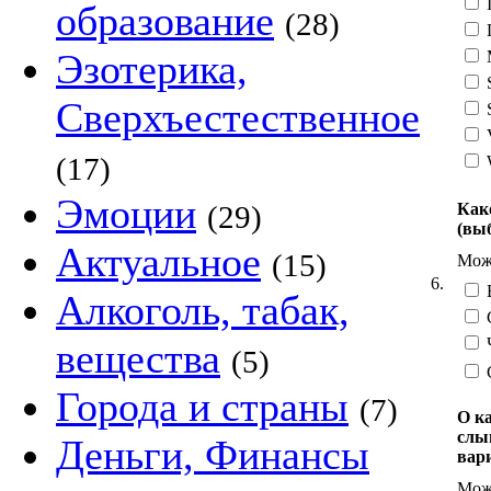
I
образование
(28)
Эзотерика,
M
Сверхъестественное
V
(17)
W
Эмоции
Как
(29)
(вы
Актуальное
(15)
Можн
6.
Алкоголь, табак,
вещества
(5)
Города и страны
(7)
О к
слы
Деньги, Финансы
вар
Можн