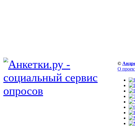
©
Андр
О проек