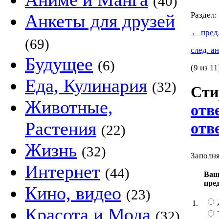
(40)
Раздел:
Анкеты для друзей
←
пред.
(69)
след. а
Будущее
(6)
(9 из 11
Еда, Кулинария
(32)
Сти
Животные,
отв
Растения
отв
(22)
Жизнь
(32)
Заполня
Интернет
(44)
Ваша
пре
Кино, видео
(23)
1.
Красота и Мода
(32)