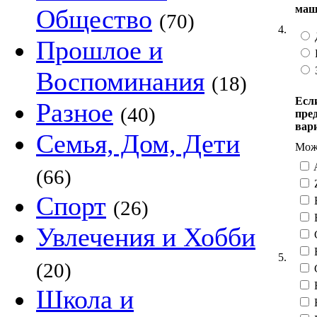
маш
Общество
(70)
4.
Прошлое и
Воспоминания
(18)
Есл
Разное
(40)
пре
вар
Семья, Дом, Дети
Можн
(66)
Z
Спорт
(26)
Увлечения и Хобби
E
5.
(20)
G
H
Школа и
H