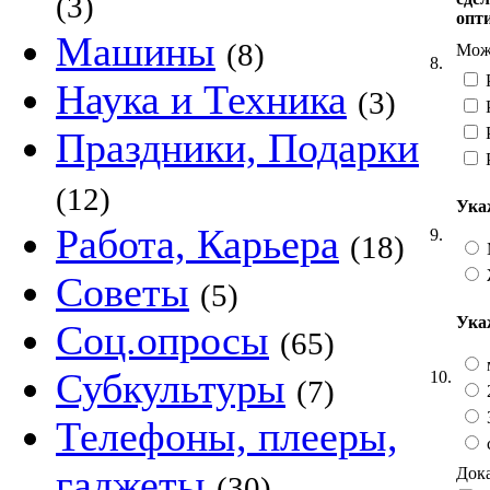
(3)
опт
Машины
(8)
Можн
8.
Р
Наука и Техника
(3)
Р
Праздники, Подарки
(12)
Ука
Работа, Карьера
9.
(18)
Советы
(5)
Ука
Соц.опросы
(65)
Субкультуры
10.
(7)
2
3
Телефоны, плееры,
гаджеты
Дока
(30)