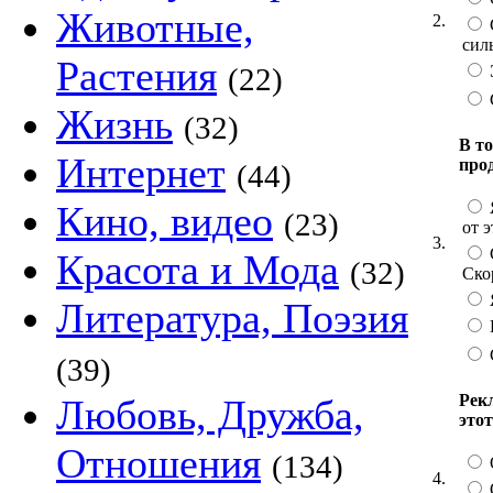
Животные,
2.
силь
Растения
Э
(22)
Жизнь
(32)
В то
Интернет
про
(44)
Кино, видео
(23)
от 
3.
Красота и Мода
(32)
Ско
Литература, Поэзия
(39)
Рекл
Любовь, Дружба,
этот
Отношения
(134)
4.
О