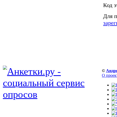
Код э
Для п
зарег
©
Андр
О проек