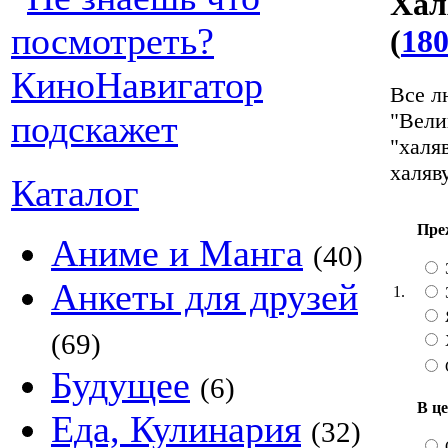
Хал
(
180
Все л
"Вели
"халя
халяву
Каталог
Пре
Аниме и Манга
(40)
Анкеты для друзей
1.
(69)
Х
Будущее
(6)
В ц
Еда, Кулинария
(32)