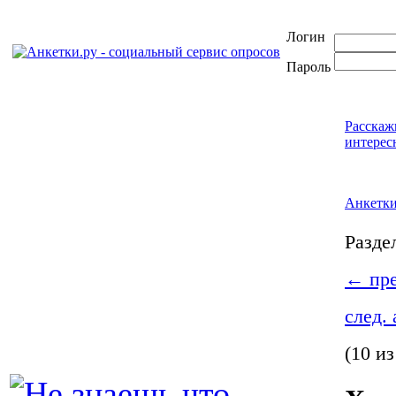
Логин
Пароль
Расскаж
интерес
Анкетк
Разде
←
пре
след.
(10 из