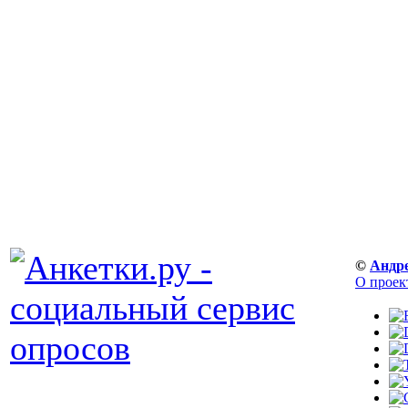
©
Андр
О проек