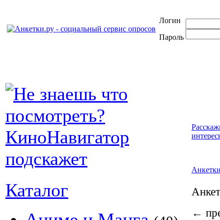
Логин
Пароль
Расскаж
интерес
Анкетк
Каталог
Анке
←
пре
Аниме и Манга