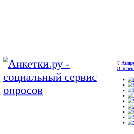
©
Андр
О проек