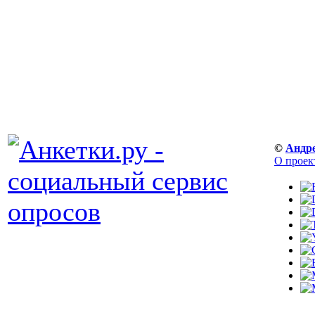
©
Андр
О проек