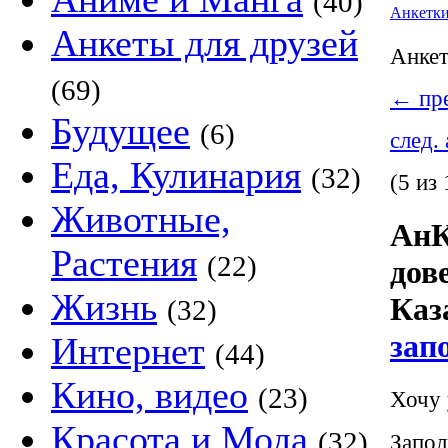
(40)
Анкетк
Анкеты для друзей
Анке
(69)
←
пре
Будущее
(6)
след.
Еда, Кулинария
(32)
(5 из 
Животные,
АнК
Растения
(22)
дов
Жизнь
Каз
(32)
зап
Интернет
(44)
Кино, видео
(23)
Хочу 
Красота и Мода
(32)
Запол