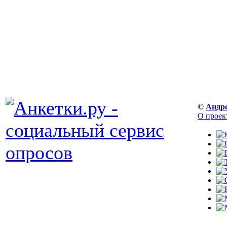
©
Андр
О проек