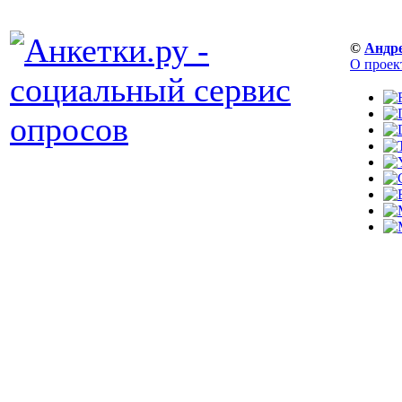
©
Андр
О проек