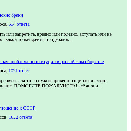
нские браки
оса,
554 ответа
ть или запретить, вредно или полезно, вступать или не
ь - какой точки зрения придержив...
ьная проблема проституции в российском обществе
оса,
1021 ответ
рсовую, для этого нужно провести социологическое
ование. ПОМОГИТЕ ПОЖАЛУЙСТА! всё анони...
тношение к СССР
сов,
1822 ответа