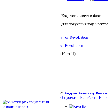
Код этого ответа в блог
Для получения кода необхо
←
от RevoLution
от RevoLution
→
(10 из 11)
©
Андрей Акопянц
,
Роман 
О проекте
Наш блог
Наше