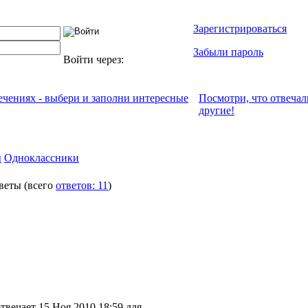
Зарегистрироваться
Забыли пароль
Войти через:
лечениях - выбери и заполни интересные
Посмотри, что отвeчал
другие!
ы
Одноклассники
веты
(всего
ответов: 11
)
твечает 15 Ноя 2010 18:59 для