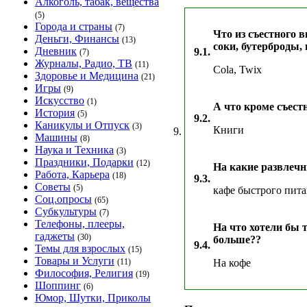
Алкоголь, табак, вещества
(5)
Города и страны
(7)
Что из съестного 
Деньги, Финансы
(13)
соки, бутерброды, 
Дневник
9.1.
(7)
Журналы, Радио, ТВ
(11)
Cola, Twix
Здоровье и Медицина
(21)
Игры
(9)
Искусство
(1)
А что кроме съестн
История
(5)
9.2.
Каникулы и Отпуск
(3)
Книги
9.
Машины
(8)
Наука и Техника
(3)
Праздники, Подарки
(12)
На какие развлеч
Работа, Карьера
(18)
9.3.
Советы
(5)
кафе быстрого пита
Соц.опросы
(65)
Субкультуры
(7)
Телефоны, плееры,
На что хотели бы т
гаджеты
(30)
больше??
9.4.
Темы для взрослых
(15)
Товары и Услуги
(11)
На кофе
Философия, Религия
(19)
Шоппинг
(6)
Юмор, Шутки, Приколы