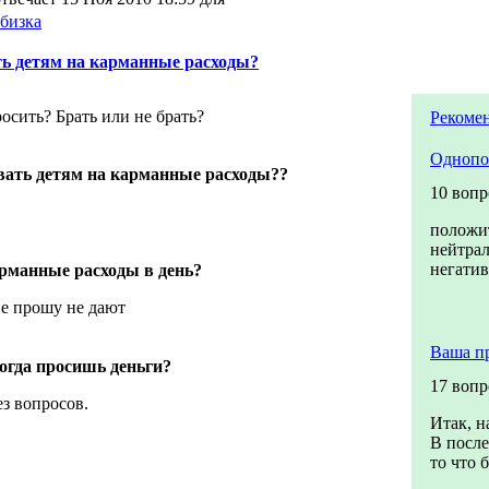
бизка
ь детям на карманные расходы?
осить? Брать или не брать?
Рекоме
Однопо
вать детям на карманные расходы??
10 вопр
положи
нейтра
негати
рманные расходы в день?
не прошу не дают
Ваша п
когда просишь деньги?
17 вопр
з вопросов.
Итак, н
В после
то что б