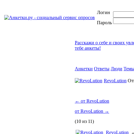
Логин
Пароль
Расскажи о себе и своих ув
тебе анкеты!
Анкетки
Ответы
Люди
Тем
RevoLution
От
←
от RevoLution
от RevoLution
→
(10 из 11)
RevoLution
о