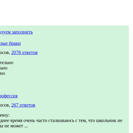
ндуем заполнить
лые браки
осов,
2078 ответов
тельно
льно
вно
рофессия
осов,
267 ответов
ачну:
днее время очень часто сталкиваюсь с тем, что школьник не
ы не может ...