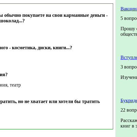
Вакцин
вы обычно покупаете на свои карманные деньги -
5 вопро
шоколад...?
Прошу о
обществ
ого - косметика, диски, книги...?
Вступл
3 вопро
ния?
Изучен
ния, театр
Букриде
ратить, но не хватает или хотели бы тратить
22 вопр
Расскаж
книг в 