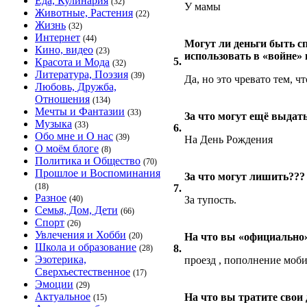
Еда, Кулинария
(32)
У мамы
Животные, Растения
(22)
Жизнь
(32)
Интернет
(44)
Могут ли деньги быть с
Кино, видео
(23)
использовать в «войне»
5.
Красота и Мода
(32)
Литература, Поэзия
(39)
Да, но это чревато тем, ч
Любовь, Дружба,
Отношения
(134)
Мечты и Фантазии
(33)
За что могут ещё выдат
Музыка
(33)
6.
Обо мне и О нас
(39)
На День Рождения
О моём блоге
(8)
Политика и Общество
(70)
Прошлое и Воспоминания
За что могут лишить???
(18)
7.
Разное
(40)
За тупость.
Семья, Дом, Дети
(66)
Спорт
(26)
Увлечения и Хобби
(20)
На что вы «официально»
Школа и образование
8.
(28)
Эзотерика,
проезд , пополнение мобил
Сверхъестественное
(17)
Эмоции
(29)
Актуальное
На что вы тратите свои
(15)