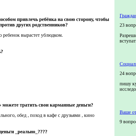
Гражда
пособом привлечь ребёнка на свою сторону, чтобы
 против других родственников?
23 вопр
то ребенок вырастет ублюдком.
Разреши
вступат
ь?
Социал
24 вопр
пишу ку
исслед
 можете тратить свои карманные деньги?
Ваше о
ьного, обед , поход в кафе с друзьями , кино
9 вопро
 деньги _реально_????