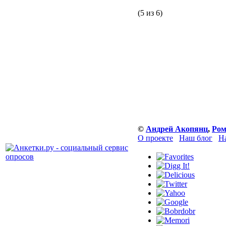
(5 из 6)
©
Андрей Акопянц
,
Ром
О проекте
Наш блог
Н