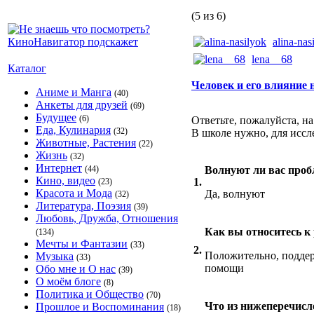
(5 из 6)
alina-nas
lena__68
Каталог
Человек и его влияние
Аниме и Манга
(40)
Анкеты для друзей
(69)
Будущее
(6)
Ответьте, пожалуйста, н
Еда, Кулинария
(32)
В школе нужно, для иссл
Животные, Растения
(22)
Жизнь
(32)
Интернет
(44)
Волнуют ли вас про
Кино, видео
1.
(23)
Красота и Мода
Да, волнуют
(32)
Литература, Поэзия
(39)
Любовь, Дружба, Отношения
Как вы относитесь к
(134)
Мечты и Фантазии
(33)
2.
Положительно, поддер
Музыка
(33)
помощи
Обо мне и О нас
(39)
О моём блоге
(8)
Политика и Общество
(70)
Что из нижеперечисл
Прошлое и Воспоминания
(18)