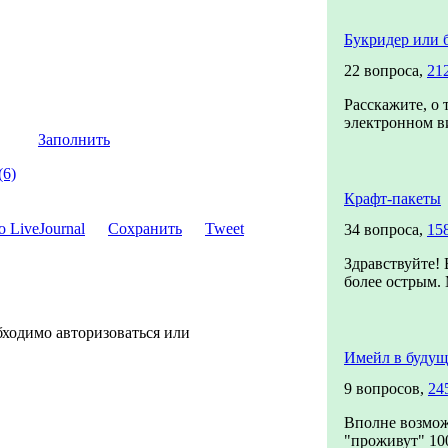
Букридер или 
22 вопроса,
21
Расскажите, о 
электронном ви
Заполнить
(6)
Крафт-пакеты
Сохранить
Tweet
34 вопроса,
15
Здравствуйте! 
более острым. 
бходимо авторизоваться или
Имейл в будущ
9 вопросов,
24
Вполне возмож
"проживут" 1000