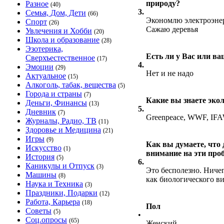
природу?
Разное
(40)
3.
Семья, Дом, Дети
(66)
Экономлю электроэнер
Спорт
(26)
Сажаю деревья
Увлечения и Хобби
(20)
Школа и образование
(28)
Эзотерика,
Есть ли у Вас или в
Сверхъестественное
(17)
4.
Эмоции
(29)
Нет и не надо
Актуальное
(15)
Алкоголь, табак, вещества
(5)
Города и страны
(7)
Какие вы знаете эко
Деньги, Финансы
(13)
5.
Дневник
(7)
Greenpeace, WWF, IF
Журналы, Радио, ТВ
(11)
Здоровье и Медицина
(21)
Игры
(9)
Как вы думаете, что
Искусство
(1)
внимание на эти пр
История
(5)
6.
Каникулы и Отпуск
(3)
Это бесполезно. Ничег
Машины
(8)
как биологического ви
Наука и Техника
(3)
Праздники, Подарки
(12)
Работа, Карьера
(18)
Пол
Советы
(5)
•
Соц.опросы
(65)
Женский