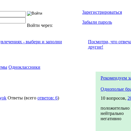
Зарегистрироваться
Забыли пароль
Войти через:
 увлечениях - выбери и заполни
Посмотри, что отвeч
другие!
емы
Одноклассники
Рекомендуем з
Однополые бр
lyok
Ответы
(всего
ответов: 6
)
10 вопросов,
2
положительно
нейтрально
негативно