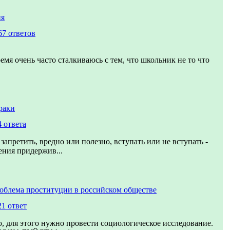
ия
67 ответов
емя очень часто сталкиваюсь с тем, что школьник не то что
раки
4 ответа
запретить, вредно или полезно, вступать или не вступать -
ения придержив...
облема проституции в российском обществе
21 ответ
, для этого нужно провести социологическое исследование.