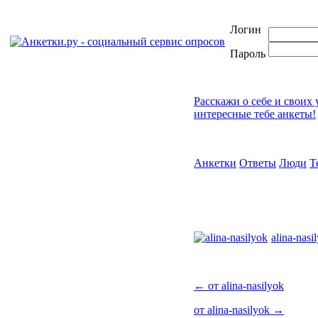
Логин
Пароль
Расскажи о себе и своих
интересные тебе анкеты!
Анкетки
Ответы
Люди
Т
alina-nasi
←
от alina-nasilyok
от alina-nasilyok
→