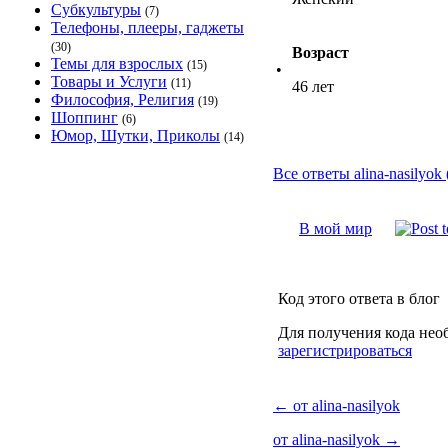
Субкультуры
(7)
Телефоны, плееры, гаджеты
(30)
Возраст
Темы для взрослых
(15)
•
Товары и Услуги
(11)
46 лет
Философия, Религия
(19)
Шоппинг
(6)
Юмор, Шутки, Приколы
(14)
Все ответы alina-nasilyok 
В мой мир
Код этого ответа в блог
Для получения кода нео
зарегистрироваться
←
от alina-nasilyok
от alina-nasilyok
→