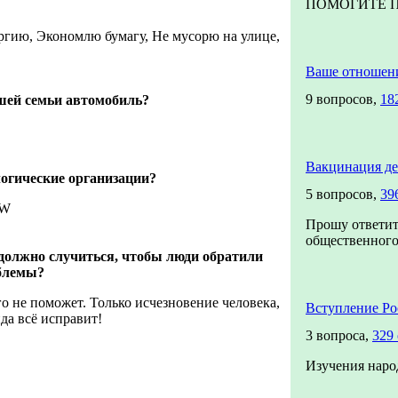
ПОМОГИТЕ ПО
гию, Экономлю бумагу, Не мусорю на улице,
Ваше отношен
9 вопросов,
18
ашей семьи автомобиль?
Вакцинация де
логические организации?
5 вопросов,
39
AW
Прошу ответит
общественного 
 должно случиться, чтобы люди обратили
облемы?
о не поможет. Только исчезновение человека,
Вступление Р
да всё исправит!
3 вопроса,
329
Изучения наро