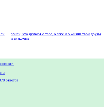
али
Узнай, что думают о тебе, о себе и о жизни твои друзья
и знакомые!
аполнить
аки
078 ответов