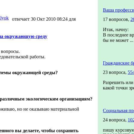
Ваша професс
ilyok
отвечает 30 Окт 2010 08:24 для
17 вопросов,
2
Итак, начну:
В последнее вр
 на окружающую среду
бы не может ...
а вопросы.
едовательской работы.
Гражданские б
23 вопроса,
55
блемы окружающей среды?
Разрешить или 
какой точки зр
 различным экологическим организациям?
живаю, но не оказываю материальной
Социальная пр
24 вопроса,
10
пишу курсовую
енного вы делаете, чтобы сохранить