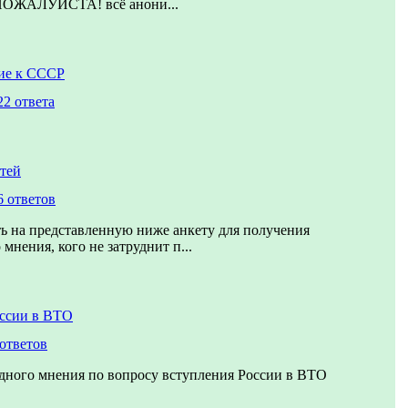
ЖАЛУЙСТА! всё анони...
ие к СССР
22 ответа
тей
6 ответов
ь на представленную ниже анкету для получения
мнения, кого не затруднит п...
оссии в ВТО
 ответов
дного мнения по вопросу вступления России в ВТО