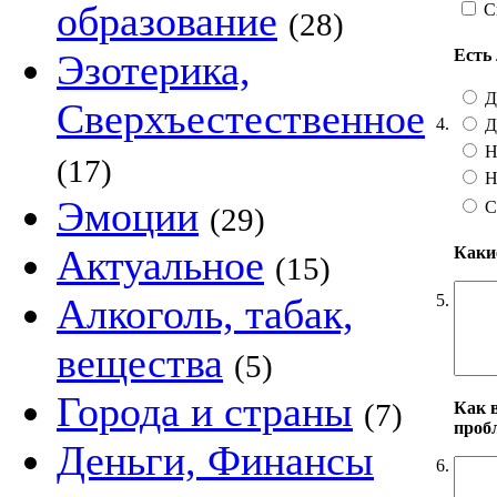
образование
С
(28)
Есть
Эзотерика,
Да
Сверхъестественное
4.
Да
Н
(17)
Н
Эмоции
С
(29)
Актуальное
Каки
(15)
5.
Алкоголь, табак,
вещества
(5)
Города и страны
(7)
Как 
проб
Деньги, Финансы
6.