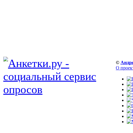
©
Андр
О проек