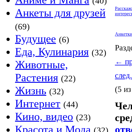
(40)
Расскаж
Анкеты для друзей
интерес
(69)
Анкетк
Будущее
(6)
Разд
Еда, Кулинария
(32)
←
пр
Животные,
след
Растения
(22)
Жизнь
(5 из
(32)
Интернет
(44)
Чел
Кино, видео
сре
(23)
Красота и Мода
отв
(32)