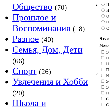
Общество
2.
П
(70)
Н
Прошлое и
О
О
Воспоминания
(18)
С
Разное
(40)
Что 
Можно
Семья, Дом, Дети
Э
Ни
(66)
Ни
Спорт
Пр
(26)
3.
Н
Увлечения и Хобби
Э
Э
(20)
Не
С
Школа и
Ст