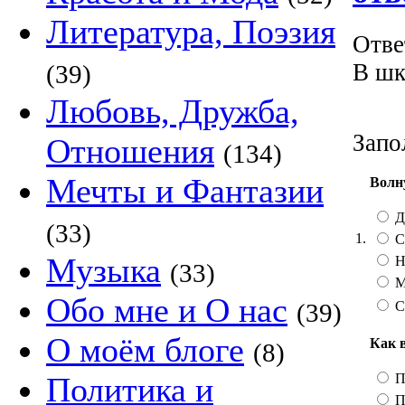
Литература, Поэзия
Отве
В шк
(39)
Любовь, Дружба,
Запо
Отношения
(134)
Мечты и Фантазии
Волн
Д
(33)
1.
С
Музыка
Н
(33)
М
Обо мне и О нас
С
(39)
О моём блоге
Как 
(8)
П
Политика и
П